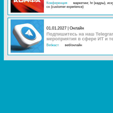
Конференция
маркетинг,
hr (кадры),
иск
cx (customer experience)
01.01.2027 | Онлайн
Подпишитесь на наш Telegra
мероприятия в сфере ИТ и т
Вебкаст
веб/онлайн