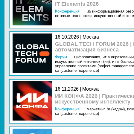
IT Elements 2026
Конференция
иб (информационная безо
сетевые технологии,
искусственный интелл
16.10.2026 | Москва
GLOBAL TECH FORUM 2026 |
автоматизация бизнеса
Форум
цифровизация,
ит в образовании 
искусственный интеллект (ии),
ит в бизнес
управление проектами (project management
cx (customer experience)
16.11.2026 | Москва
ИИ КОНФА 2026 | Практическ
искусственному интеллекту
Конференция
маркетинг,
hr (кадры),
иск
cx (customer experience)