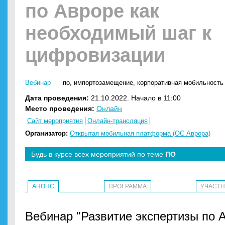
по Авроре как
необходимый шаг к
цифровизации
Вебинар
по
,
импортозамещение
,
корпоративная мобильность
Дата проведения:
21.10.2022. Начало в 11:00
Место проведения:
Онлайн
Сайт мероприятия
Онлайн-трансляция
Организатор:
Открытая мобильная платформа (ОС Аврора)
Будь в курсе всех мероприятий по теме
ПО
АНОНС
ПРОГРАММА
УЧАСТ
Вебинар "Развитие экспертизы по 