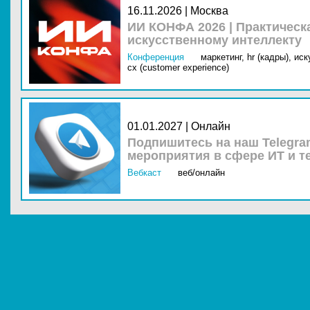
16.11.2026 | Москва
ИИ КОНФА 2026 | Практическ
искусственному интеллекту
Конференция
маркетинг,
hr (кадры),
иск
cx (customer experience)
01.01.2027 | Онлайн
Подпишитесь на наш Telegra
мероприятия в сфере ИТ и т
Вебкаст
веб/онлайн