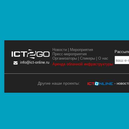
Новости
|
Мероприятия
Рассылк
Пресс-мероприятия
Организаторы
|
Спикеры
|
О нас
info@ict-online.ru
Аренда облачной инфраструктуры
Другие наши проекты:
- новос