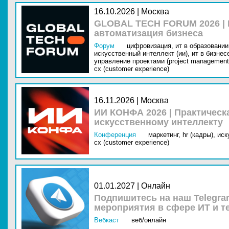
16.10.2026 | Москва
GLOBAL TECH FORUM 2026 |
автоматизация бизнеса
Форум
цифровизация,
ит в образовании 
искусственный интеллект (ии),
ит в бизнес
управление проектами (project management
cx (customer experience)
16.11.2026 | Москва
ИИ КОНФА 2026 | Практическ
искусственному интеллекту
Конференция
маркетинг,
hr (кадры),
иск
cx (customer experience)
01.01.2027 | Онлайн
Подпишитесь на наш Telegra
мероприятия в сфере ИТ и т
Вебкаст
веб/онлайн