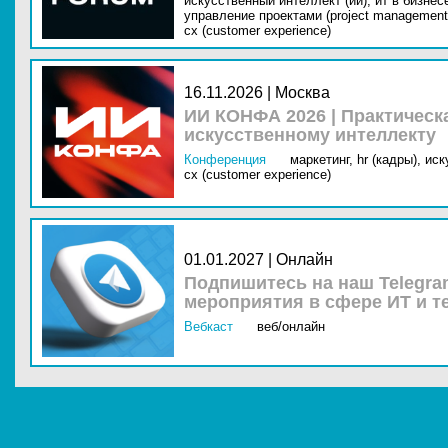
искусственный интеллект (ии),
ит в бизнес
управление проектами (project management
cx (customer experience)
16.11.2026 | Москва
ИИ КОНФА 2026 | Практическ
искусственному интеллекту
Конференция
маркетинг,
hr (кадры),
иск
cx (customer experience)
01.01.2027 | Онлайн
Подпишитесь на наш Telegra
мероприятия в сфере ИТ и т
Вебкаст
веб/онлайн