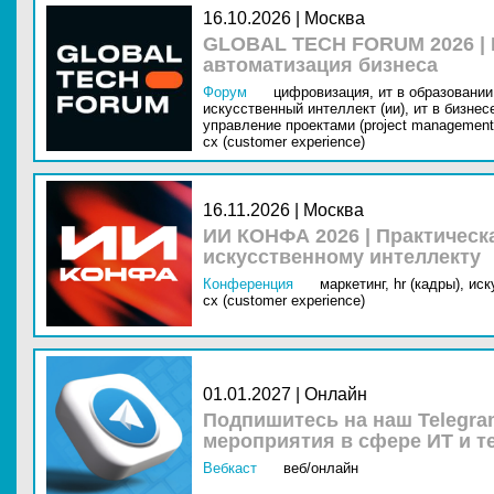
16.10.2026 | Москва
GLOBAL TECH FORUM 2026 |
автоматизация бизнеса
Форум
цифровизация,
ит в образовании 
искусственный интеллект (ии),
ит в бизнес
управление проектами (project management
cx (customer experience)
16.11.2026 | Москва
ИИ КОНФА 2026 | Практическ
искусственному интеллекту
Конференция
маркетинг,
hr (кадры),
иск
cx (customer experience)
01.01.2027 | Онлайн
Подпишитесь на наш Telegra
мероприятия в сфере ИТ и т
Вебкаст
веб/онлайн