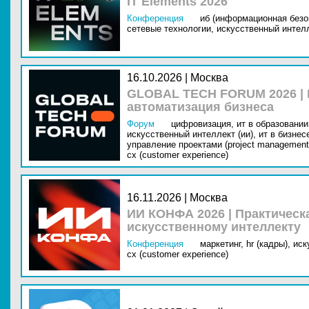
IT Elements 2026
Конференция
иб (информационная безо
сетевые технологии,
искусственный интелл
16.10.2026 | Москва
GLOBAL TECH FORUM 2026 |
автоматизация бизнеса
Форум
цифровизация,
ит в образовании 
искусственный интеллект (ии),
ит в бизнес
управление проектами (project management
cx (customer experience)
16.11.2026 | Москва
ИИ КОНФА 2026 | Практическ
искусственному интеллекту
Конференция
маркетинг,
hr (кадры),
иск
cx (customer experience)