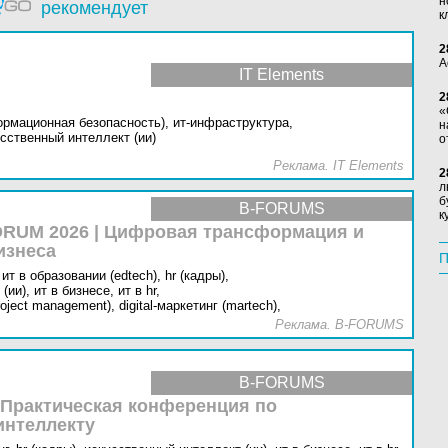
н
рекомендует
к
2
А
IT Elements
2
«
ормационная безопасность),
ит-инфраструктура,
н
сственный интеллект (ии)
о
Реклама. IT Elements
2
л
б
B-FORUMS
к
RUM 2026 | Цифровая трансформация и
изнеса
П
ит в образовании (edtech),
hr (кадры),
(ии),
ит в бизнесе,
ит в hr,
oject management),
digital-маркетинг (martech),
Реклама. B-FORUMS
B-FORUMS
 Практическая конференция по
интеллекту