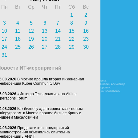
Пн
Вт
Ср
Чт
Пт
Сб
Вс
1
2
3
4
5
6
7
8
9
10
11
12
13
14
15
16
17
18
19
20
21
22
23
24
25
26
27
28
29
30
31
Новости ИТ-мероприятий
6.08.2026
В Москве прошла вторая инженерная
онференция Kuber Community Day
5.08.2026
«Интегро Текнолоджиз» на Airline
perations Forum
4.08.2026
Как бизнесу адаптироваться к новым
иберугрозам: в Москве прошел бизнес-бранч с
ндреем Масаловичем
4.08.2026
Представители предприятий
ашиностроения обменялись опытом на
онференции ЛАНИТ