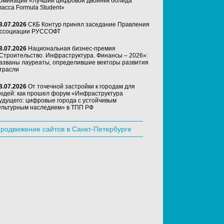
оминации «Лучший цифровой двойник болида
ласса Formula Student»
8.07.2026
СКБ Контур принял заседание Правления
ссоциации РУССОФТ
8.07.2026
Национальная бизнес-премия
Строительство. Инфраструктура. Финансы – 2026»:
азваны лауреаты, определившие векторы развития
трасли
8.07.2026
От точечной застройки к городам для
юдей: как прошел форум «Инфраструктура
удущего: цифровые города с устойчивым
ультурным наследием» в ТПП РФ
родвижение сайтов в Санкт-Петербурге