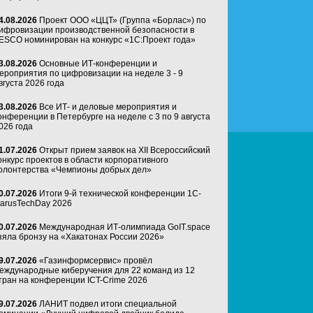
4.08.2026
Проект ООО «ЦЦТ» (Группа «Борлас») по
ифровизации производственной безопасности в
ESCO номинирован на конкурс «1С:Проект года»
3.08.2026
Основные ИТ-конференции и
ероприятия по цифровизации на неделе 3 - 9
вгуста 2026 года
3.08.2026
Все ИТ- и деловые мероприятия и
онференции в Петербурге на неделе с 3 по 9 августа
026 года
1.07.2026
Открыт прием заявок на XII Всероссийский
онкурс проектов в области корпоративного
олонтерства «Чемпионы добрых дел»
0.07.2026
Итоги 9-й технической конференции 1C-
arusTechDay 2026
0.07.2026
Международная ИТ-олимпиада GoIT.space
зяла бронзу на «Хакатонах России 2026»
9.07.2026
«Газинформсервис» провёл
еждународные киберучения для 22 команд из 12
тран на конференции ICT-Crime 2026
9.07.2026
ЛАНИТ подвел итоги специальной