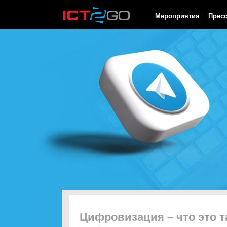
HTTP/1.0 200 OK Cache-Control: no-cache, private Date: Thu, 06
Мероприятия
Прес
Цифровизация – что это т