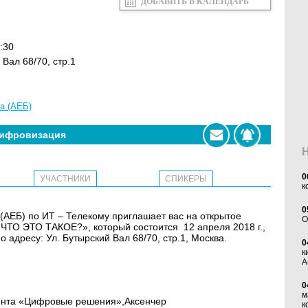
ДОБАВИТЬ В КАЛЕНДАРЬ
:30
 Вал 68/70, стр.1
а (АЕБ)
ифровизация
0
УЧАСТНИКИ
СПИКЕРЫ
к
0
(АЕБ) по ИТ – Телекому приглашает вас на открытое
O
ТО ЭТО ТАКОЕ?», который состоится 12 апреля 2018 г.,
о адресу: Ул. Бутырский Вал 68/70, стр.1, Москва.
0
к
А
0
м
ента «Цифровые решения»,Аксенчер
к