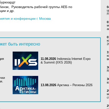
Буркхардт
Кензи, Руководитель рабочей группы АЕБ по
0
ции и др.
ц
F
ятия и конференции г. Москва
0
м
а
0
к
жет быть интересно
2
3
к
ция
11.08.2026
Indonesia Internet Expo
в
& Summit (IIXS 2026)
3
R
очки
3
я.
в
13.08.2026
Арктика – Регионы 2026
2
м
с
2