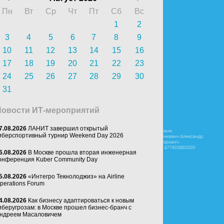
Пн
Вт
Ср
Чт
Пт
Сб
Вс
1
2
3
4
5
6
7
8
9
10
11
12
13
14
15
16
17
18
19
20
21
22
23
24
25
26
27
28
29
30
31
Новости ИТ-мероприятий
7.08.2026
ЛАНИТ завершил открытый
иберспортивный турнир Weekend Day 2026
6.08.2026
В Москве прошла вторая инженерная
онференция Kuber Community Day
5.08.2026
«Интегро Текнолоджиз» на Airline
perations Forum
4.08.2026
Как бизнесу адаптироваться к новым
иберугрозам: в Москве прошел бизнес-бранч с
ндреем Масаловичем