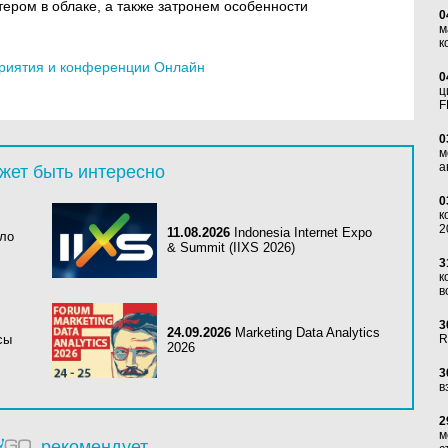
ером в облаке, а также затронем особенности
0
м
к
риятия и конференции Онлайн
0
ц
F
0
м
а
жет быть интересно
0
к
2
11.08.2026
Indonesia Internet Expo
ало
& Summit (IIXS 2026)
3
к
в
3
24.09.2026
Marketing Data Analytics
сы
R
2026
3
в
2
м
рекомендует