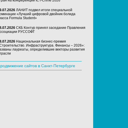
тран на конференции ICT-Crime 2026
9.07.2026
ЛАНИТ подвел итоги специальной
оминации «Лучший цифровой двойник болида
ласса Formula Student»
8.07.2026
СКБ Контур принял заседание Правления
ссоциации РУССОФТ
8.07.2026
Национальная бизнес-премия
Строительство. Инфраструктура. Финансы – 2026»:
азваны лауреаты, определившие векторы развития
трасли
родвижение сайтов в Санкт-Петербурге