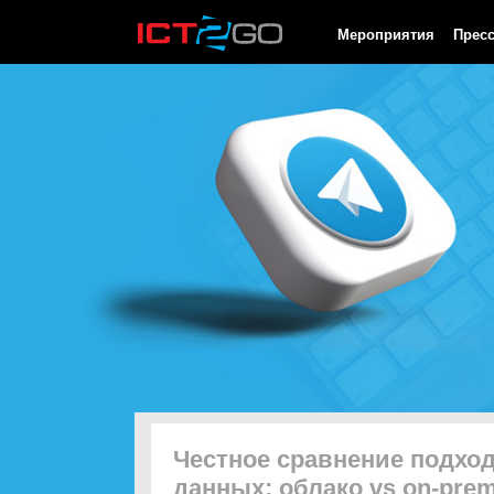
HTTP/1.0 200 OK Cache-Control: no-cache, private Date: Fri, 07 
Мероприятия
Прес
Честное сравнение подход
данных: облако vs on-prem