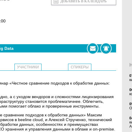
ДОБАВИТЬ В КАЛЕНДАРЬ
:00
ig Data
УЧАСТНИКИ
СПИКЕРЫ
0
к
ебинар «Честное сравнение подходов к обработке данных:
0
к
дно, а с уходом вендоров и сложностями лицензирования
раструктуру становится проблематичнее. Облегчить,
0
ными помогает облако и проверенные инструменты.
O
ое сравнение подходов к обработке данных» Максим
0
висов в beeline cloud, и Алексей Струченко, технический
к
 обработки данных, особенностях и преимуществах
А
CO хранения и управления данными в облаке и on-premise.