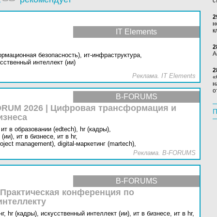
с
2
н
к
IT Elements
2
А
ормационная безопасность),
ит-инфраструктура,
сственный интеллект (ии)
2
Реклама. IT Elements
«
н
о
B-FORUMS
RUM 2026 | Цифровая трансформация и
П
изнеса
ит в образовании (edtech),
hr (кадры),
(ии),
ит в бизнесе,
ит в hr,
oject management),
digital-маркетинг (martech),
Реклама. B-FORUMS
B-FORUMS
 Практическая конференция по
интеллекту
г,
hr (кадры),
искусственный интеллект (ии),
ит в бизнесе,
ит в hr,