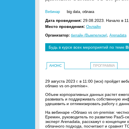
Вебинар
big data
,
облака
Дата проведения:
29.08.2023. Начало в 11
Место проведения:
Онлайн
Организатор:
билайн (Вымпелком)
,
Arenadata
Будь в курсе всех мероприятий по теме
B
АНОНС
ПРОГРАММА
29 августа 2023 г. в 11:00 (мск) пройдет в
облако vs on-premise».
Объем корпоративных данных растет ежего
развивать и поддерживать собственную инф
удешевить и оптимизировать работу с дан
На вебинаре «Облако vs on-premise: честн
Еремин, руководитель по развитию PaaS-сер
эксперт Arenadata, расскажут о концепции
облачного подхода, посчитают и сравнят T