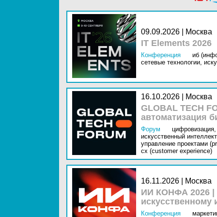
09.09.2026 | Москва
IT Elements 2026
Конференция
иб (инф
сетевые технологии,
иску
16.10.2026 | Москва
GLOBAL TECH FO
автоматизация б
Форум
цифровизация,
искусственный интеллект 
управление проектами (pr
cx (customer experience)
16.11.2026 | Москва
ИИ КОНФА 2026 |
искусственному 
Конференция
маркетин