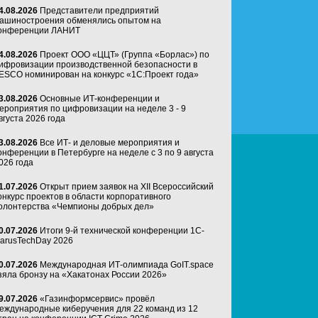
4.08.2026
Представители предприятий
ашиностроения обменялись опытом на
онференции ЛАНИТ
4.08.2026
Проект ООО «ЦЦТ» (Группа «Борлас») по
ифровизации производственной безопасности в
ESCO номинирован на конкурс «1С:Проект года»
3.08.2026
Основные ИТ-конференции и
ероприятия по цифровизации на неделе 3 - 9
вгуста 2026 года
3.08.2026
Все ИТ- и деловые мероприятия и
онференции в Петербурге на неделе с 3 по 9 августа
026 года
1.07.2026
Открыт прием заявок на XII Всероссийский
онкурс проектов в области корпоративного
олонтерства «Чемпионы добрых дел»
0.07.2026
Итоги 9-й технической конференции 1C-
arusTechDay 2026
0.07.2026
Международная ИТ-олимпиада GoIT.space
зяла бронзу на «Хакатонах России 2026»
9.07.2026
«Газинформсервис» провёл
еждународные киберучения для 22 команд из 12