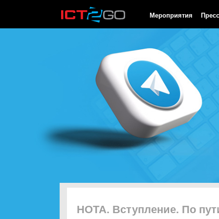
HTTP/1.0 200 OK Cache-Control: no-cache, private Date: Thu, 06
Мероприятия
Прес
НОТА. Вступление. По пут