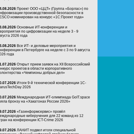
4.08.2026
Проект ООО «ЦЦТ» (Группа «Борлас») по
ифровизации производственной безопасности в
ESCO номинирован на конкурс «1С:Проект года»
3.08.2026
Основные ИТ-конференции и
ероприятия по цифровизации на неделе 3 - 9
вгуста 2026 года
3.08.2026
Все ИТ- и деловые мероприятия и
онференции в Петербурге на неделе с 3 по 9 августа
026 года
1.07.2026
Открыт прием заявок на XII Всероссийский
онкурс проектов в области корпоративного
олонтерства «Чемпионы добрых дел»
0.07.2026
Итоги 9-й технической конференции 1C-
arusTechDay 2026
0.07.2026
Международная ИТ-олимпиада GoIT.space
зяла бронзу на «Хакатонах России 2026»
9.07.2026
«Газинформсервис» провёл
еждународные киберучения для 22 команд из 12
тран на конференции ICT-Crime 2026
9.07.2026
ЛАНИТ подвел итоги специальной