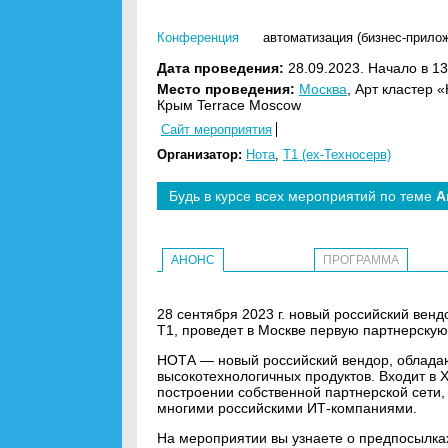
Конференция
автоматизация (бизнес-прило
Дата проведения:
28.09.2023. Начало в 13
Место проведения:
Москва
, Арт кластер 
Крым Terrace Moscow
Сайт мероприятия
Организатор:
Нота
,
Т1 (ex-Техносерв)
Будь в курсе всех мероприятий по теме
А
АНОНС
ПРОГРАММА
28 сентября 2023 г. новый российский ве
Т1, проведет в Москве первую партнерску
НОТА — новый российский вендор, обладаю
высокотехнологичных продуктов. Входит в 
построении собственной партнерской сети,
многими российскими ИТ-компаниями.
На мероприятии вы узнаете о предпосылка