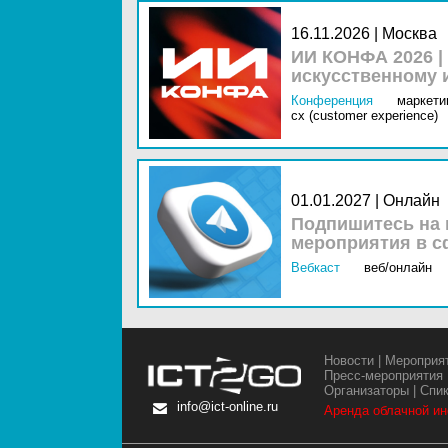
16.11.2026 | Москва
ИИ КОНФА 2026 |
искусственному 
Конференция
маркетин
cx (customer experience)
01.01.2027 | Онлайн
Подпишитесь на 
мероприятия в с
Вебкаст
веб/онлайн
Новости
|
Мероприя
Пресс-мероприятия
Организаторы
|
Спи
info@ict-online.ru
Аренда облачной и