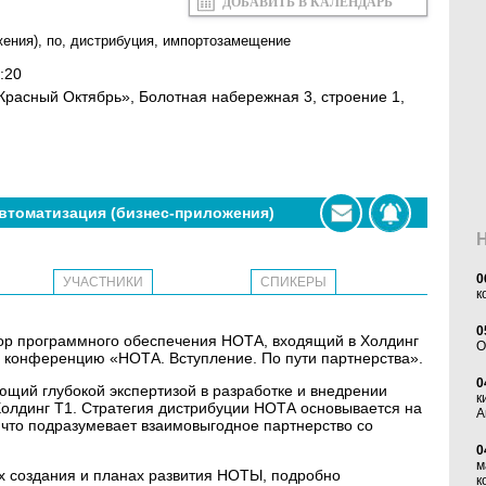
ДОБАВИТЬ В КАЛЕНДАРЬ
жения)
,
по
,
дистрибуция
,
импортозамещение
:20
«Красный Октябрь», Болотная набережная 3, строение 1,
втоматизация (бизнес-приложения)
0
УЧАСТНИКИ
СПИКЕРЫ
к
0
ндор программного обеспечения НОТА, входящий в Холдинг
O
ю конференцию «НОТА. Вступление. По пути партнерства».
0
щий глубокой экспертизой в разработке и внедрении
к
Холдинг Т1. Стратегия дистрибуции НОТА основывается на
А
 что подразумевает взаимовыгодное партнерство со
0
м
х создания и планах развития НОТЫ, подробно
к