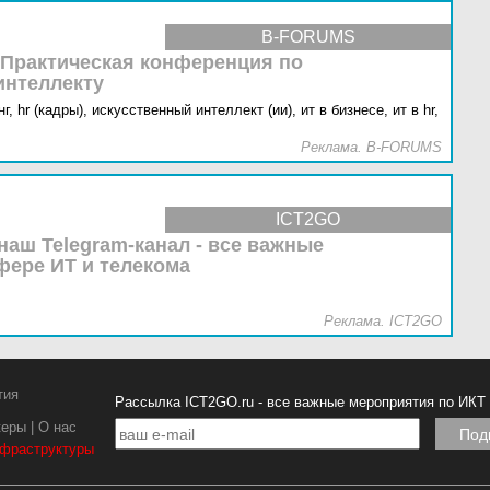
B-FORUMS
 Практическая конференция по
интеллекту
г,
hr (кадры),
искусственный интеллект (ии),
ит в бизнесе,
ит в hr,
Реклама. B-FORUMS
ICT2GO
наш Telegram-канал - все важные
фере ИТ и телекома
Реклама. ICT2GO
тия
Рассылка ICT2GO.ru - все важные мероприятия по ИКТ
керы
|
О нас
нфраструктуры