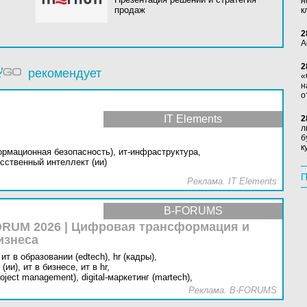
н
продаж
к
2
А
2
рекомендует
«
н
о
IT Elements
2
л
б
к
ормационная безопасность),
ит-инфраструктура,
сственный интеллект (ии)
П
Реклама. IT Elements
B-FORUMS
RUM 2026 | Цифровая трансформация и
изнеса
ит в образовании (edtech),
hr (кадры),
(ии),
ит в бизнесе,
ит в hr,
oject management),
digital-маркетинг (martech),
Реклама. B-FORUMS