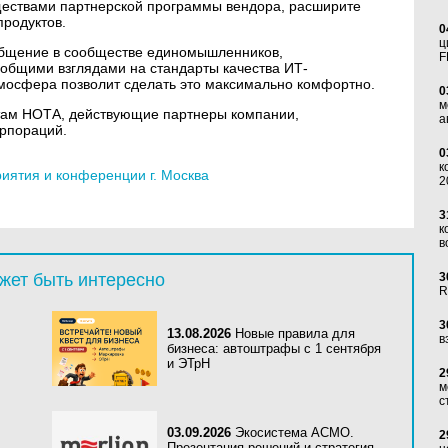
ществами партнерской программы вендора, расширите
продуктов.
0
ц
общение в сообществе единомышленников,
F
общими взглядами на стандарты качества ИТ-
тмосфера позволит сделать это максимально комфортно.
0
м
ктам НОТА, действующие партнеры компании,
а
орпораций.
0
к
ятия и конференции г. Москва
2
3
к
в
жет быть интересно
3
R
3
13.08.2026
Новые правила для
в
бизнеса: автоштрафы с 1 сентября
и ЭТрН
2
м
с
03.09.2026
Экосистема АСМО.
2
Презентация решений и стратегия