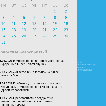
Пн
Вт
Ср
Чт
Пт
Сб
Вс
1
2
3
4
5
6
7
8
9
10
11
12
13
14
15
16
17
18
19
20
21
22
23
24
25
26
27
28
29
30
31
Новости ИТ-мероприятий
6.08.2026
В Москве прошла вторая инженерная
онференция Kuber Community Day
5.08.2026
«Интегро Текнолоджиз» на Airline
perations Forum
4.08.2026
Как бизнесу адаптироваться к новым
иберугрозам: в Москве прошел бизнес-бранч с
ндреем Масаловичем
4.08.2026
Представители предприятий
ашиностроения обменялись опытом на
онференции ЛАНИТ