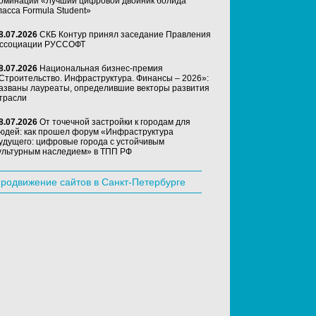
оминации «Лучший цифровой двойник болида
ласса Formula Student»
8.07.2026
СКБ Контур принял заседание Правления
ссоциации РУССОФТ
8.07.2026
Национальная бизнес-премия
Строительство. Инфраструктура. Финансы – 2026»:
азваны лауреаты, определившие векторы развития
трасли
8.07.2026
От точечной застройки к городам для
юдей: как прошел форум «Инфраструктура
удущего: цифровые города с устойчивым
ультурным наследием» в ТПП РФ
родвижение сайтов в Санкт-Петербурге