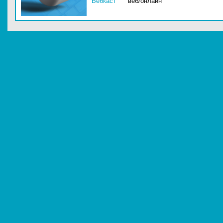
Вебкаст
веб/онлайн