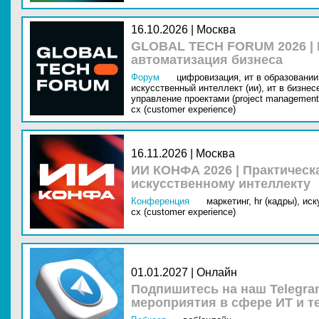
16.10.2026 | Москва
GLOBAL TECH FORUM 2026 |
автоматизация бизнеса
Форум
цифровизация,
ит в образовании 
искусственный интеллект (ии),
ит в бизнес
управление проектами (project management
cx (customer experience)
16.11.2026 | Москва
ИИ КОНФА 2026 | Практическ
искусственному интеллекту
Конференция
маркетинг,
hr (кадры),
иск
cx (customer experience)
01.01.2027 | Онлайн
Подпишитесь на наш Telegra
мероприятия в сфере ИТ и т