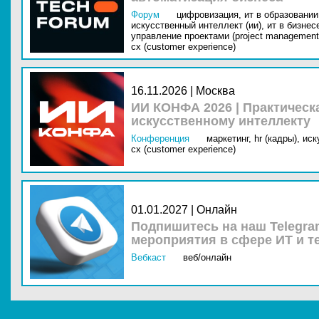
Форум
цифровизация,
ит в образовании 
искусственный интеллект (ии),
ит в бизнес
управление проектами (project management
cx (customer experience)
16.11.2026 | Москва
ИИ КОНФА 2026 | Практическ
искусственному интеллекту
Конференция
маркетинг,
hr (кадры),
иск
cx (customer experience)
01.01.2027 | Онлайн
Подпишитесь на наш Telegra
мероприятия в сфере ИТ и т
Вебкаст
веб/онлайн