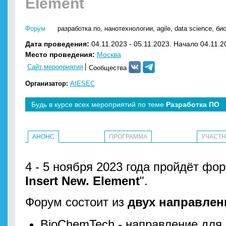
Element
Форум
разработка по
,
нанотехнологии
,
agile
,
data science
,
би
Дата проведения:
04.11.2023 - 05.11.2023. Начало 04.11.2
Место проведения:
Москва
Сайт мероприятия
Сообщества
Организатор:
AIESEC
Будь в курсе всех мероприятий по теме
Разработка ПО
АНОНС
ПРОГРАММА
УЧАСТ
4 - 5 ноября 2023 года пройдёт фор
Insert New. Element
".
Форум состоит из
двух направлен
BioChemTech - направление для