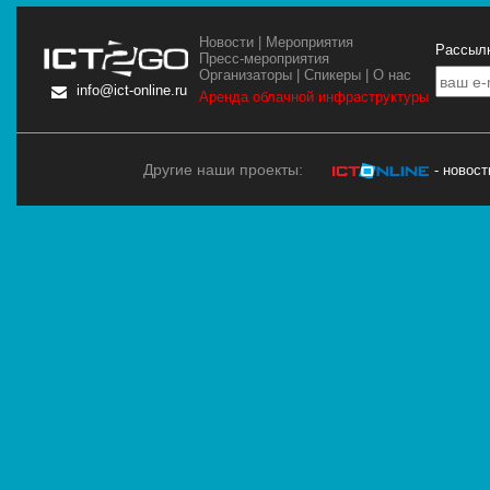
Новости
|
Мероприятия
Рассылк
Пресс-мероприятия
Организаторы
|
Спикеры
|
О нас
info@ict-online.ru
Аренда облачной инфраструктуры
Другие наши проекты:
- новос