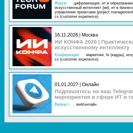
Форум
цифровизация,
ит в образовании 
искусственный интеллект (ии),
ит в бизнес
управление проектами (project management
cx (customer experience)
16.11.2026 | Москва
ИИ КОНФА 2026 | Практическ
искусственному интеллекту
Конференция
маркетинг,
hr (кадры),
иск
cx (customer experience)
01.01.2027 | Онлайн
Подпишитесь на наш Telegra
мероприятия в сфере ИТ и т
Вебкаст
веб/онлайн