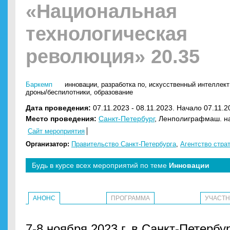
«Национальная
технологическая
революция» 20.35
Баркемп
инновации
,
разработка по
,
искусственный интеллект 
дроны/беспилотники
,
образование
Дата проведения:
07.11.2023 - 08.11.2023. Начало 07.11.2
Место проведения:
Санкт-Петербург
, Ленполиграфмаш. на
Сайт мероприятия
Организатор:
Правительство Санкт-Петербурга
,
Агентство стра
Будь в курсе всех мероприятий по теме
Инновации
АНОНС
ПРОГРАММА
УЧАСТ
7-8 ноября 2023 г. в Санкт-Петерб