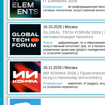
IT Elements 2026
Конференция
иб (информационная безо
сетевые технологии,
искусственный интелл
16.10.2026 | Москва
GLOBAL TECH FORUM 2026 |
автоматизация бизнеса
Форум
цифровизация,
ит в образовании 
искусственный интеллект (ии),
ит в бизнес
управление проектами (project management
cx (customer experience)
16.11.2026 | Москва
ИИ КОНФА 2026 | Практическ
искусственному интеллекту
Конференция
маркетинг,
hr (кадры),
иск
cx (customer experience)