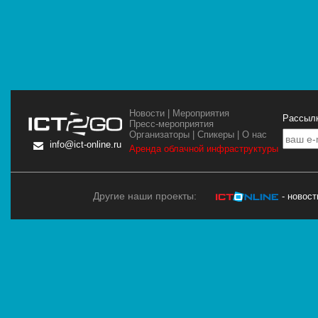
Новости
|
Мероприятия
Рассылк
Пресс-мероприятия
Организаторы
|
Спикеры
|
О нас
info@ict-online.ru
Аренда облачной инфраструктуры
Другие наши проекты:
- новос