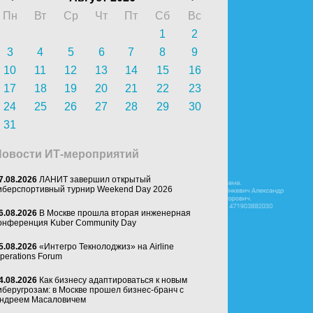
Пн
Вт
Ср
Чт
Пт
Сб
Вс
1
2
3
4
5
6
7
8
9
10
11
12
13
14
15
16
17
18
19
20
21
22
23
24
25
26
27
28
29
30
31
Новости ИТ-мероприятий
7.08.2026
ЛАНИТ завершил открытый
иберспортивный турнир Weekend Day 2026
6.08.2026
В Москве прошла вторая инженерная
онференция Kuber Community Day
5.08.2026
«Интегро Текнолоджиз» на Airline
perations Forum
4.08.2026
Как бизнесу адаптироваться к новым
иберугрозам: в Москве прошел бизнес-бранч с
ндреем Масаловичем