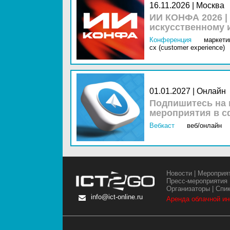
16.11.2026 | Москва
ИИ КОНФА 2026 |
искусственному 
Конференция
маркетин
cx (customer experience)
01.01.2027 | Онлайн
Подпишитесь на 
мероприятия в с
Вебкаст
веб/онлайн
Новости
|
Мероприя
Пресс-мероприятия
Организаторы
|
Спи
info@ict-online.ru
Аренда облачной и