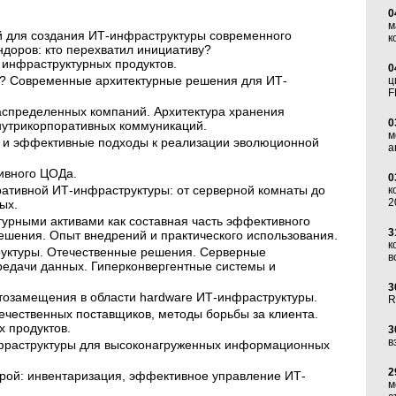
0
м
й для создания ИТ-инфраструктуры современного
к
доров: кто перехватил инициативу?
 инфраструктурных продуктов.
0
? Современные архитектурные решения для ИТ-
ц
F
аспределенных компаний. Архитектура хранения
0
нутрикорпоративных коммуникаций.
м
 и эффективные подходы к реализации эволюционной
а
ивного ЦОДа.
0
ативной ИТ-инфраструктуры: от серверной комнаты до
к
2
ых.
урными активами как составная часть эффективного
3
шения. Опыт внедрений и практического использования.
к
уктуры. Отечественные решения. Серверные
в
редачи данных. Гиперконвергентные системы и
3
тозамещения в области hardware ИТ-инфраструктуры.
R
ечественных поставщиков, методы борьбы за клиента.
х продуктов.
3
в
фраструктуры для высоконагруженных информационных
2
рой: инвентаризация, эффективное управление ИТ-
м