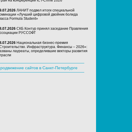
тран на конференции ICT-Crime 2026
9.07.2026
ЛАНИТ подвел итоги специальной
оминации «Лучший цифровой двойник болида
ласса Formula Student»
8.07.2026
СКБ Контур принял заседание Правления
ссоциации РУССОФТ
8.07.2026
Национальная бизнес-премия
Строительство. Инфраструктура. Финансы – 2026»:
азваны лауреаты, определившие векторы развития
трасли
родвижение сайтов в Санкт-Петербурге