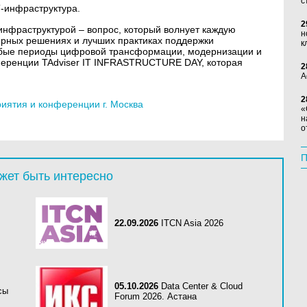
с
-инфраструктура.
2
нфраструктурой – вопрос, который волнует каждую
н
рных решениях и лучших практиках поддержки
к
бые периоды цифровой трансформации, модернизации и
ференции TAdviser IT INFRASTRUCTURE DAY, которая
2
А
2
ятия и конференции г. Москва
«
н
о
П
жет быть интересно
22.09.2026
ITCN Asia 2026
05.10.2026
Data Center & Cloud
сы
Forum 2026. Астана