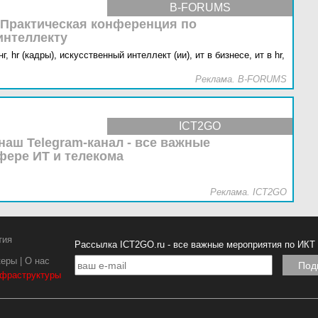
B-FORUMS
 Практическая конференция по
интеллекту
г,
hr (кадры),
искусственный интеллект (ии),
ит в бизнесе,
ит в hr,
Реклама. B-FORUMS
ICT2GO
наш Telegram-канал - все важные
фере ИТ и телекома
Реклама. ICT2GO
тия
Рассылка ICT2GO.ru - все важные мероприятия по ИКТ
керы
|
О нас
нфраструктуры