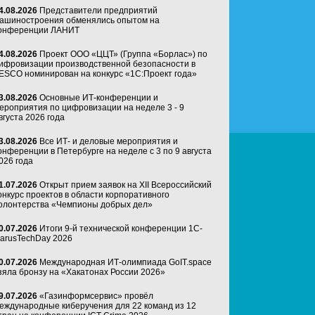
4.08.2026
Представители предприятий
ашиностроения обменялись опытом на
онференции ЛАНИТ
4.08.2026
Проект ООО «ЦЦТ» (Группа «Борлас») по
ифровизации производственной безопасности в
ESCO номинирован на конкурс «1С:Проект года»
3.08.2026
Основные ИТ-конференции и
ероприятия по цифровизации на неделе 3 - 9
вгуста 2026 года
3.08.2026
Все ИТ- и деловые мероприятия и
онференции в Петербурге на неделе с 3 по 9 августа
026 года
1.07.2026
Открыт прием заявок на XII Всероссийский
онкурс проектов в области корпоративного
олонтерства «Чемпионы добрых дел»
0.07.2026
Итоги 9-й технической конференции 1C-
arusTechDay 2026
0.07.2026
Международная ИТ-олимпиада GoIT.space
зяла бронзу на «Хакатонах России 2026»
9.07.2026
«Газинформсервис» провёл
еждународные киберучения для 22 команд из 12