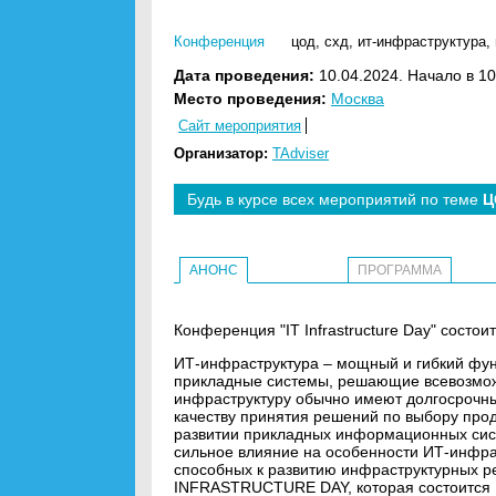
Конференция
цод
,
схд
,
ит-инфраструктура
,
Дата проведения:
10.04.2024. Начало в 10
Место проведения:
Москва
Сайт мероприятия
Организатор:
TAdviser
Будь в курсе всех мероприятий по теме
Ц
АНОНС
ПРОГРАММА
Конференция "IT Infrastructure Day" состои
ИТ-инфраструктура – мощный и гибкий фун
прикладные системы, решающие всевозможн
инфраструктуру обычно имеют долгосрочный
качеству принятия решений по выбору прод
развитии прикладных информационных сис
сильное влияние на особенности ИТ-инфра
способных к развитию инфраструктурных ре
INFRASTRUCTURE DAY, которая состоится 1