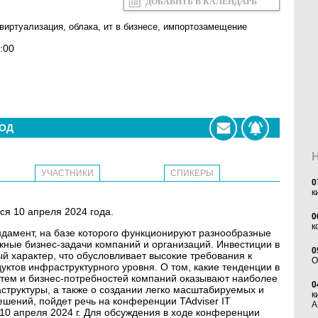
ДОБАВИТЬ В КАЛЕНДАРЬ
виртуализация
,
облака
,
ит в бизнесе
,
импортозамещение
:00
ОД
УЧАСТНИКИ
СПИКЕРЫ
0
к
тся 10 апреля 2024 года.
0
к
дамент, на базе которого функционируют разнообразные
ые бизнес-задачи компаний и организаций. Инвестиции в
0
 характер, что обусловливает высокие требования к
O
уктов инфраструктурного уровня. О том, какие тенденции в
тем и бизнес-потребностей компаний оказывают наиболее
0
структуры, а также о создании легко масштабируемых и
к
шений, пойдет речь на конференции TAdviser IT
А
0 апреля 2024 г. Для обсуждения в ходе конференции