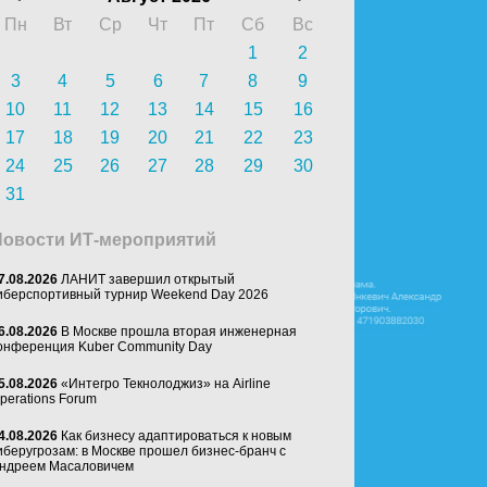
Пн
Вт
Ср
Чт
Пт
Сб
Вс
1
2
3
4
5
6
7
8
9
10
11
12
13
14
15
16
17
18
19
20
21
22
23
24
25
26
27
28
29
30
31
Новости ИТ-мероприятий
7.08.2026
ЛАНИТ завершил открытый
иберспортивный турнир Weekend Day 2026
6.08.2026
В Москве прошла вторая инженерная
онференция Kuber Community Day
5.08.2026
«Интегро Текнолоджиз» на Airline
perations Forum
4.08.2026
Как бизнесу адаптироваться к новым
иберугрозам: в Москве прошел бизнес-бранч с
ндреем Масаловичем