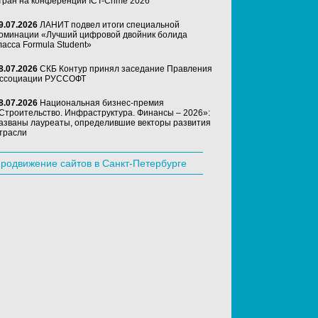
тран на конференции ICT-Crime 2026
9.07.2026
ЛАНИТ подвел итоги специальной
оминации «Лучший цифровой двойник болида
ласса Formula Student»
8.07.2026
СКБ Контур принял заседание Правления
ссоциации РУССОФТ
8.07.2026
Национальная бизнес-премия
Строительство. Инфраструктура. Финансы – 2026»:
азваны лауреаты, определившие векторы развития
трасли
родвижение сайтов в Санкт-Петербурге