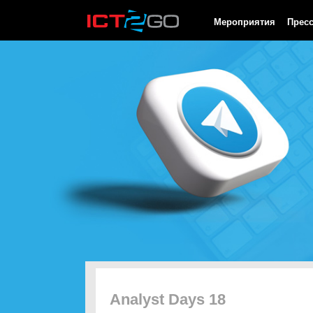
HTTP/1.0 200 OK Cache-Control: no-cache, private Date: Fri, 07 
Мероприятия
Прес
Analyst Days 18