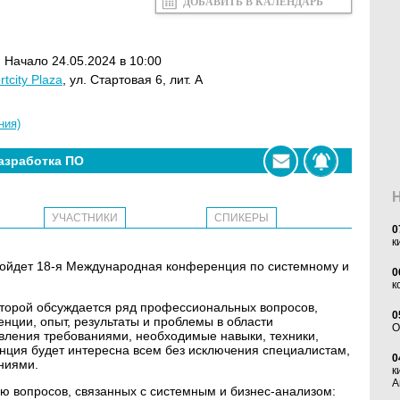
ДОБАВИТЬ В КАЛЕНДАРЬ
. Начало 24.05.2024 в 10:00
rtcity Plaza
, ул. Стартовая 6, лит. А
ния)
азработка ПО
УЧАСТНИКИ
СПИКЕРЫ
0
к
пройдет 18-я Международная конференция по системному и
0
к
оторой обсуждается ряд профессиональных вопросов,
0
енции, опыт, результаты и проблемы в области
O
авления требованиями, необходимые навыки, техники,
енция будет интересна всем без исключения специалистам,
0
ниями.
к
А
 вопросов, связанных с системным и бизнес-анализом: