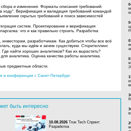
0
 сбора и изменения. Форматы описания требований.
м
а ходу". Верификация и валидация требований командой
к
выявление скрытых требований и поиск зависимостей
0
нтеграция систем. Проектирование и верификация
ц
аргалка: что и как правильно строить. Разработка
F
, инвесторам, разработчикам. Как добиться чтобы все всё
0
м
елать, куда мы идём и зачем существуем. Сторителлинг.
а
 Где найти хороших аналитиков? Как их вырастить?
для аналитика. Оценка качества работы аналитика.
0
к
ные предметные области.
2
 и конференции г. Санкт-Петербург
3
к
в
3
R
жет быть интересно
3
в
10.08.2026
True Tech Спринт:
2
Разработка
м