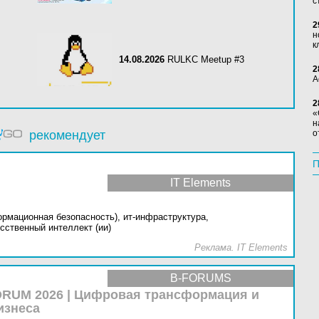
с
2
н
к
14.08.2026
RULKC Meetup #3
2
А
2
«
н
рекомендует
о
П
IT Elements
ормационная безопасность),
ит-инфраструктура,
сственный интеллект (ии)
Реклама. IT Elements
B-FORUMS
RUM 2026 | Цифровая трансформация и
изнеса