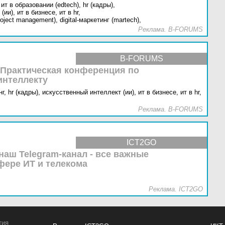
ит в образовании (edtech),
hr (кадры),
(ии),
ит в бизнесе,
ит в hr,
oject management),
digital-маркетинг (martech),
Реклама. B-FORUMS
B-FORUMS
 Практическая конференция по
интеллекту
г,
hr (кадры),
искусственный интеллект (ии),
ит в бизнесе,
ит в hr,
Реклама. B-FORUMS
ICT2GO
наш Telegram-канал - все важные
фере ИТ и телекома
Реклама. ICT2GO
тия