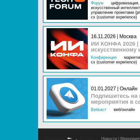
Форум
цифровизация,
искусственный интеллект 
управление проектами (pr
cx (customer experience)
16.11.2026 | Москва
ИИ КОНФА 2026 |
искусственному 
Конференция
маркетин
cx (customer experience)
01.01.2027 | Онлайн
Подпишитесь на 
мероприятия в с
Вебкаст
веб/онлайн
Новости
|
Мероприя