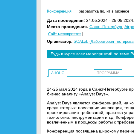
Конференция
разработка по
,
ит в бизнесе
Дата проведения:
24.05.2024 - 25.05.2024
Место проведения:
Санкт-Петербург
,
Airpo
Сайт мероприятия
Организатор:
SQALab (Лаборатория тестирова
Будь в курсе всех мероприятий по теме
Р
АНОНС
ПРОГРАММА
24-25 мая 2024 года в Санкт-Петербурге 
бизнес анализу «Analyst Days».
Analyst Days является конференцией, на к
среди которых: последние инновации, тенд
проектирования требований, практика упр
технологии, инструментарий и т.д. Конфер
вовлеченным в процессы работы с требова
Конференция посвящена широкому перечню