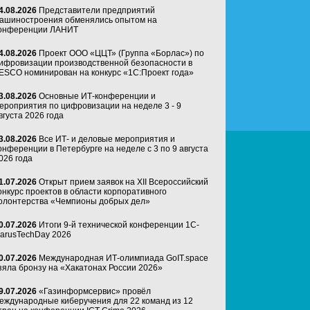
4.08.2026
Представители предприятий
ашиностроения обменялись опытом на
онференции ЛАНИТ
4.08.2026
Проект ООО «ЦЦТ» (Группа «Борлас») по
ифровизации производственной безопасности в
ESCO номинирован на конкурс «1С:Проект года»
3.08.2026
Основные ИТ-конференции и
ероприятия по цифровизации на неделе 3 - 9
вгуста 2026 года
3.08.2026
Все ИТ- и деловые мероприятия и
онференции в Петербурге на неделе с 3 по 9 августа
026 года
1.07.2026
Открыт прием заявок на XII Всероссийский
онкурс проектов в области корпоративного
олонтерства «Чемпионы добрых дел»
0.07.2026
Итоги 9-й технической конференции 1C-
arusTechDay 2026
0.07.2026
Международная ИТ-олимпиада GoIT.space
зяла бронзу на «Хакатонах России 2026»
9.07.2026
«Газинформсервис» провёл
еждународные киберучения для 22 команд из 12