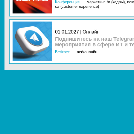
Конференция
маркетинг,
hr (кадры),
иск
cx (customer experience)
01.01.2027 | Онлайн
Подпишитесь на наш Telegra
мероприятия в сфере ИТ и т
Вебкаст
веб/онлайн