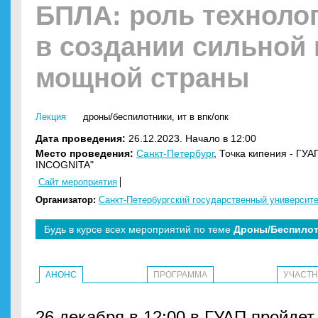
БПЛА: роль техноло
в создании сильной 
мощной страны
Лекция
дроны/беспилотники
,
ит в впк/опк
Дата проведения:
26.12.2023. Начало в 12:00
Место проведения:
Санкт-Петербург
, Точка кипения - ГУ
INCOGNITA"
Сайт мероприятия
Организатор:
Санкт-Петербургский государственный университе
Будь в курсе всех мероприятий по теме
Дроны/Беспилот
АНОНС
ПРОГРАММА
УЧАСТ
26 декабря в 12:00 в ГУАП пройдет