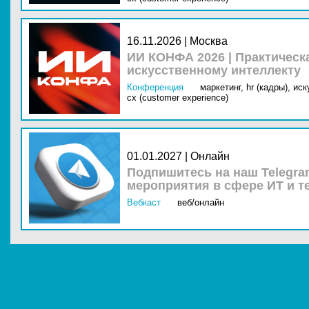
16.11.2026 | Москва
ИИ КОНФА 2026 | Практическ
искусственному интеллекту
Конференция
маркетинг,
hr (кадры),
иск
cx (customer experience)
01.01.2027 | Онлайн
Подпишитесь на наш Telegra
мероприятия в сфере ИТ и т
Вебкаст
веб/онлайн