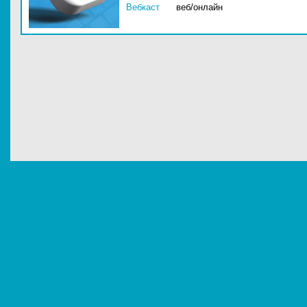
Вебкаст
веб/онлайн