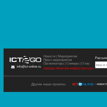
Новости
|
Мероприятия
Рассылк
Пресс-мероприятия
Организаторы
|
Спикеры
|
О нас
info@ict-online.ru
Аренда облачной инфраструктуры
Другие наши проекты:
- новос