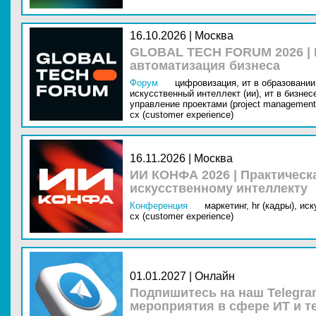
16.10.2026 | Москва
GLOBAL TECH FORUM 2026 |
автоматизация бизнеса
Форум
цифровизация,
ит в образовании 
искусственный интеллект (ии),
ит в бизнес
управление проектами (project management
cx (customer experience)
16.11.2026 | Москва
ИИ КОНФА 2026 | Практическ
искусственному интеллекту
Конференция
маркетинг,
hr (кадры),
иск
cx (customer experience)
01.01.2027 | Онлайн
Подпишитесь на наш Telegra
мероприятия в сфере ИТ и т