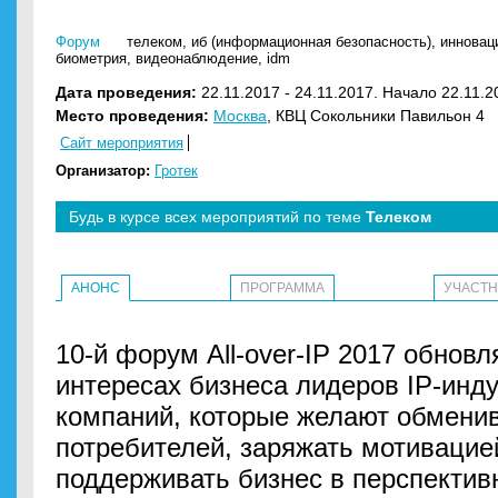
Форум
телеком
,
иб (информационная безопасность)
,
инновац
биометрия
,
видеонаблюдение
,
idm
Дата проведения:
22.11.2017 - 24.11.2017. Начало 22.11.2
Место проведения:
Москва
, КВЦ Сокольники Павильон 4
Сайт мероприятия
Организатор:
Гротек
Будь в курсе всех мероприятий по теме
Телеком
АНОНС
ПРОГРАММА
УЧАСТ
10-й форум All-over-IP 2017 обнов
интересах бизнеса лидеров IP-инд
компаний, которые желают обменив
потребителей, заряжать мотивацие
поддерживать бизнес в перспектив