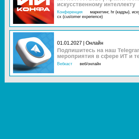
искусственному интеллекту
Конференция
маркетинг,
hr (кадры),
иск
cx (customer experience)
01.01.2027 | Онлайн
Подпишитесь на наш Telegra
мероприятия в сфере ИТ и т
Вебкаст
веб/онлайн