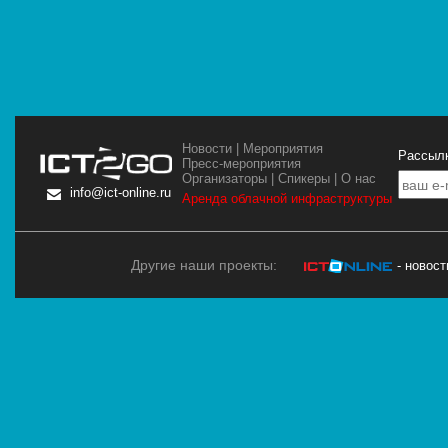
Новости
|
Мероприятия
Рассылк
Пресс-мероприятия
Организаторы
|
Спикеры
|
О нас
info@ict-online.ru
Аренда облачной инфраструктуры
Другие наши проекты:
- новос