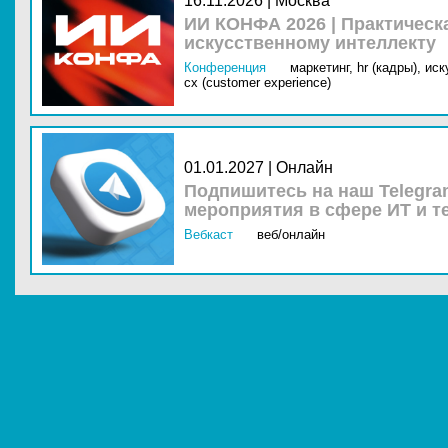
16.11.2026 | Москва
ИИ КОНФА 2026 | Практическ
искусственному интеллекту
Конференция
маркетинг,
hr (кадры),
иск
cx (customer experience)
01.01.2027 | Онлайн
Подпишитесь на наш Telegra
мероприятия в сфере ИТ и т
Вебкаст
веб/онлайн