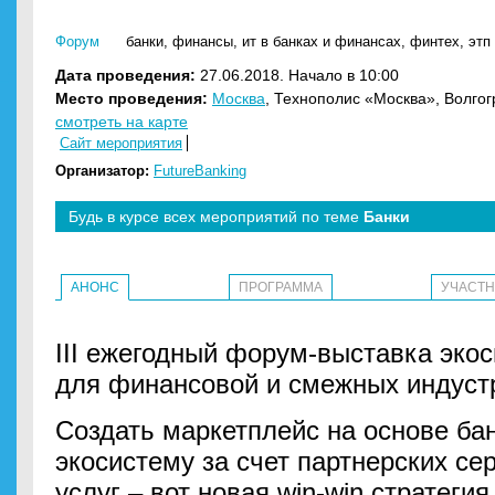
Форум
банки
,
финансы
,
ит в банках и финансах
,
финтех
,
этп
Дата проведения:
27.06.2018. Начало в 10:00
Место проведения:
Москва
, Технополис «Москва», Волгогр
смотреть на карте
Сайт мероприятия
Организатор:
FutureBanking
Будь в курсе всех мероприятий по теме
Банки
АНОНС
ПРОГРАММА
УЧАСТ
III ежегодный форум-выставка эко
для финансовой и смежных индуст
Создать маркетплейс на основе ба
экосистему за счет партнерских се
услуг – вот новая win-win стратеги