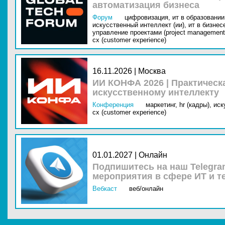
автоматизация бизнеса
Форум
цифровизация,
ит в образовании 
искусственный интеллект (ии),
ит в бизнес
управление проектами (project management
cx (customer experience)
16.11.2026 | Москва
ИИ КОНФА 2026 | Практическ
искусственному интеллекту
Конференция
маркетинг,
hr (кадры),
иск
cx (customer experience)
01.01.2027 | Онлайн
Подпишитесь на наш Telegra
мероприятия в сфере ИТ и т
Вебкаст
веб/онлайн