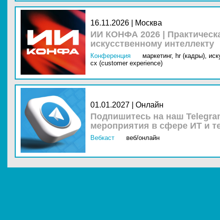
16.11.2026 | Москва
ИИ КОНФА 2026 | Практическ
искусственному интеллекту
Конференция
маркетинг,
hr (кадры),
иск
cx (customer experience)
01.01.2027 | Онлайн
Подпишитесь на наш Telegra
мероприятия в сфере ИТ и т
Вебкаст
веб/онлайн