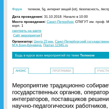
Форум
телеком
,
5g
,
интернет вещей (iot)
,
безопасность
,
бесп
Дата проведения:
31.10.2018. Начало в 10:00
Место проведения:
Санкт-Петербург
, СПбГУТ им. проф. М.
корп. 1
смотреть на карте
Сайт мероприятия
Организатор:
Центр 23 век
,
Санкт-Петербургский государствен
М.А.Бонч-Бруевича
,
Портал 1234G.ru
Будь в курсе всех мероприятий по теме
Телеком
АНОНС
ПРОГРАММА
УЧАСТ
Мероприятие традиционно собирае
государственных органов, оператор
интеграторов, поставщиков решени
научно-педагогических работников,