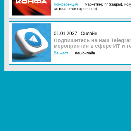
Конференция
маркетинг,
hr (кадры),
иск
cx (customer experience)
01.01.2027 | Онлайн
Подпишитесь на наш Telegra
мероприятия в сфере ИТ и т
Вебкаст
веб/онлайн