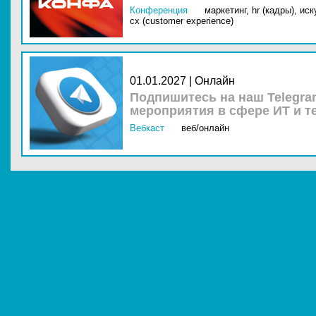
Конференция
маркетинг,
hr (кадры),
иск
cx (customer experience)
01.01.2027 | Онлайн
Подпишитесь на наш Telegra
мероприятия в сфере ИТ и т
Вебкаст
веб/онлайн