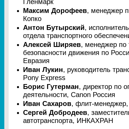
Гленмарк
Максим Дорофеев
, менеджер п
Копко
Антон Бутырский
, исполнител
отдела транспортного обеспечен
Алексей Ширяев
, менеджер по 
безопасности движения по Росси
Евразия
Иван Лукин
, руководитель тран
Pony Express
Борис Гутерман
, директор по 
деятельности, Canon Россия
Иван Сахаров
, флит-менеджер,
Сергей Добродеев
, заместите
автотранспорта, ИНКАХРАН