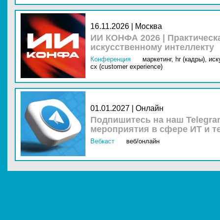
16.11.2026 | Москва
ИИ КОНФА 2026 | Практическ
искусственному интеллекту
Конференция
маркетинг,
hr (кадры),
иск
cx (customer experience)
01.01.2027 | Онлайн
Подпишитесь на наш Telegra
мероприятия в сфере ИТ и т
Вебкаст
веб/онлайн