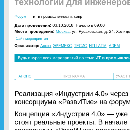
технологии для инженеро
Форум
ит в промышленности
,
сапр
Дата проведения:
03.10.2018. Начало в 09:00
Место проведения:
Москва
, ул. Русаковская, д. 24, Холи
Сайт мероприятия
Организатор:
Аскон
,
ЭРЕМЕКС
,
ТЕСИС
,
НТЦ АПМ
,
ADEM
Будь в курсе всех мероприятий по теме
ИТ в промышле
АНОНС
ПРОГРАММА
УЧАСТ
Реализация «Индустрии 4.0» через
консорциума «РазвИТие» на форум
Концепция «Индустрия 4.0» — уже 
стоят реальные проекты. В начале