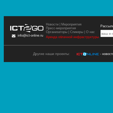
Новости
|
Мероприятия
Рассылк
Пресс-мероприятия
Организаторы
|
Спикеры
|
О нас
info@ict-online.ru
Аренда облачной инфраструктуры
Другие наши проекты:
- новос