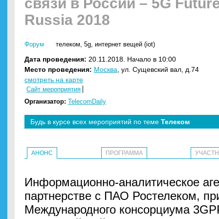
связи в России – 5G Futur
Russia 2018
Форум
телеком
,
5g
,
интернет вещей (iot)
Дата проведения:
20.11.2018. Начало в 10:00
Место проведения:
Москва
, ул. Сущевский вал, д.74
смотреть на карте
Сайт мероприятия
Организатор:
TelecomDaily
Будь в курсе всех мероприятий по теме
Телеком
АНОНС
ПРОГРАММА
УЧАСТ
Информационно-аналитическое аген
партнерстве с ПАО Ростелеком, пр
Международного консорциума 3GPP