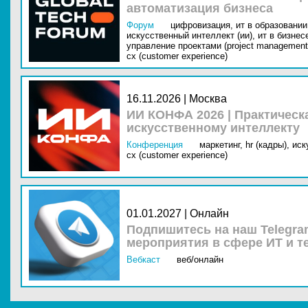
автоматизация бизнеса
Форум
цифровизация,
ит в образовании 
искусственный интеллект (ии),
ит в бизнес
управление проектами (project management
cx (customer experience)
16.11.2026 | Москва
ИИ КОНФА 2026 | Практическ
искусственному интеллекту
Конференция
маркетинг,
hr (кадры),
иск
cx (customer experience)
01.01.2027 | Онлайн
Подпишитесь на наш Telegra
мероприятия в сфере ИТ и т
Вебкаст
веб/онлайн