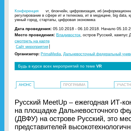
Конференция
vr
,
блокчейн
,
цифровизация
,
иб (информационна
регулирование в сфере ит и телекома
,
ит в медицине
,
big data
,
к
умный город
,
стартапы
,
цифровая экономика
Дата проведения:
05.10.2018 - 06.10.2018. Начало 05.10.2
Место проведения:
Владивосток
, остров Русский, кампус
смотреть на карте
Сайт мероприятия
Организатор:
PrimaMedia
,
Дальневосточный федеральный унив
Будь в курсе всех мероприятий по теме
VR
АНОНС
ПРОГРАММА
УЧАСТ
Русский MeetUp – ежегодная ИТ-к
на площадке Дальневосточного фе
(ДВФУ) на острове Русский, это ме
представителей высокотехнологично