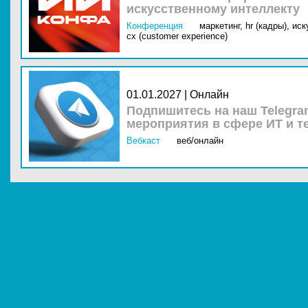
искусственному интеллекту
Конференция
маркетинг,
hr (кадры),
иск
cx (customer experience)
01.01.2027 | Онлайн
Подпишитесь на наш Telegra
мероприятия в сфере ИТ и т
Вебкаст
веб/онлайн