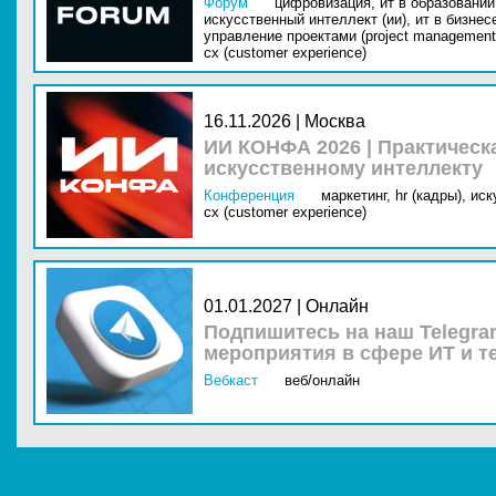
Форум
цифровизация,
ит в образовании 
искусственный интеллект (ии),
ит в бизнес
управление проектами (project management
cx (customer experience)
16.11.2026 | Москва
ИИ КОНФА 2026 | Практическ
искусственному интеллекту
Конференция
маркетинг,
hr (кадры),
иск
cx (customer experience)
01.01.2027 | Онлайн
Подпишитесь на наш Telegra
мероприятия в сфере ИТ и т
Вебкаст
веб/онлайн