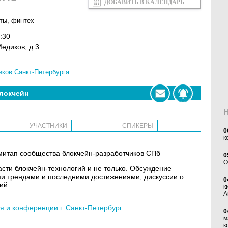
ДОБАВИТЬ В КАЛЕНДАРЬ
ты
,
финтех
:30
Медиков, д.3
иков Санкт-Петербурга
локчейн
УЧАСТНИКИ
СПИКЕРЫ
0
к
 митап сообщества блокчейн-разработчиков СПб
0
O
асти блокчейн-технологий и не только. Обсуждение
ми трендами и последними достижениями, дискуссии о
0
ий.
к
А
 и конференции г. Санкт-Петербург
0
м
к