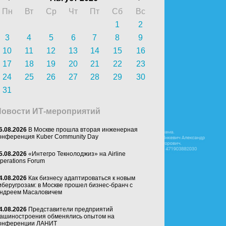
Пн
Вт
Ср
Чт
Пт
Сб
Вс
1
2
3
4
5
6
7
8
9
10
11
12
13
14
15
16
17
18
19
20
21
22
23
24
25
26
27
28
29
30
31
Новости ИТ-мероприятий
6.08.2026
В Москве прошла вторая инженерная
онференция Kuber Community Day
5.08.2026
«Интегро Текнолоджиз» на Airline
perations Forum
4.08.2026
Как бизнесу адаптироваться к новым
иберугрозам: в Москве прошел бизнес-бранч с
ндреем Масаловичем
4.08.2026
Представители предприятий
ашиностроения обменялись опытом на
онференции ЛАНИТ