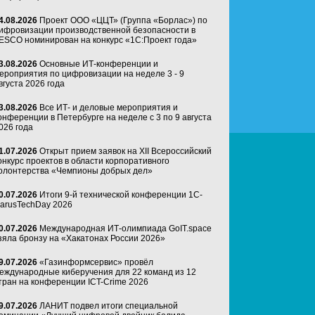
4.08.2026
Проект ООО «ЦЦТ» (Группа «Борлас») по
ифровизации производственной безопасности в
ESCO номинирован на конкурс «1С:Проект года»
3.08.2026
Основные ИТ-конференции и
ероприятия по цифровизации на неделе 3 - 9
вгуста 2026 года
3.08.2026
Все ИТ- и деловые мероприятия и
онференции в Петербурге на неделе с 3 по 9 августа
026 года
1.07.2026
Открыт прием заявок на XII Всероссийский
онкурс проектов в области корпоративного
олонтерства «Чемпионы добрых дел»
0.07.2026
Итоги 9-й технической конференции 1C-
arusTechDay 2026
0.07.2026
Международная ИТ-олимпиада GoIT.space
зяла бронзу на «Хакатонах России 2026»
9.07.2026
«Газинформсервис» провёл
еждународные киберучения для 22 команд из 12
тран на конференции ICT-Crime 2026
9.07.2026
ЛАНИТ подвел итоги специальной