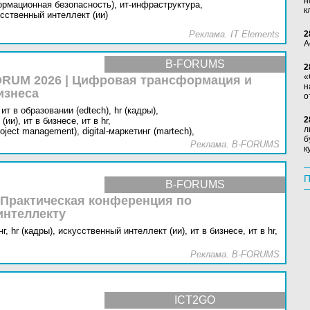
н
ормационная безопасность),
ит-инфраструктура,
к
сственный интеллект (ии)
Реклама. IT Elements
2
А
B-FORUMS
2
«
RUM 2026 | Цифровая трансформация и
н
изнеса
о
ит в образовании (edtech),
hr (кадры),
2
(ии),
ит в бизнесе,
ит в hr,
л
oject management),
digital-маркетинг (martech),
б
Реклама. B-FORUMS
к
П
B-FORUMS
 Практическая конференция по
интеллекту
г,
hr (кадры),
искусственный интеллект (ии),
ит в бизнесе,
ит в hr,
Реклама. B-FORUMS
ICT2GO