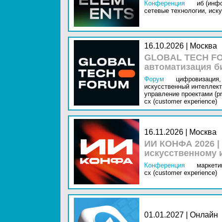
Конференция
иб (инф
сетевые технологии,
иску
16.10.2026 | Москва
GLOBAL TECH FO
автоматизация б
Форум
цифровизация,
искусственный интеллект 
управление проектами (pr
cx (customer experience)
16.11.2026 | Москва
ИИ КОНФА 2026 |
искусственному 
Конференция
маркетин
cx (customer experience)
01.01.2027 | Онлайн