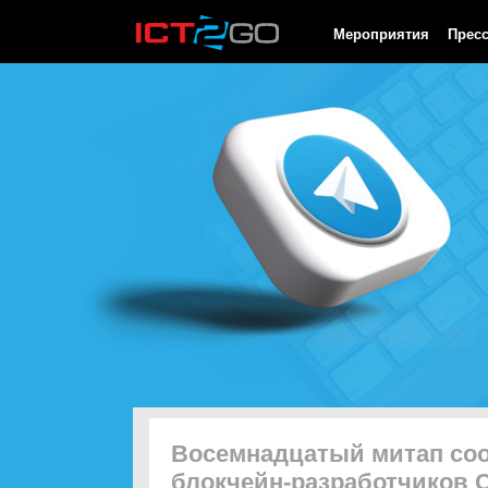
HTTP/1.0 200 OK Cache-Control: no-cache, private Date: Thu, 06
Мероприятия
Прес
Восемнадцатый митап со
блокчейн-разработчиков 