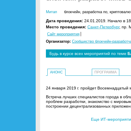
Митап
блокчейн
,
разработка по
,
криптовалю
Дата проведения:
24.01.2019. Начало в 18
Место проведения:
Санкт-Петербург
, пр. 
Сайт мероприятия
Организатор:
Сообщество блокчейн-разработч
Будь в курсе всех мероприятий по теме
Б
АНОНС
ПРОГРАММА
24 января 2019 г. пройдет Восемнадцатый
Встреча лучших специалистов города в обл
проблем разработки, знакомство с мировы
построении децентрализованных приложен
Еще ИТ-мероприятия