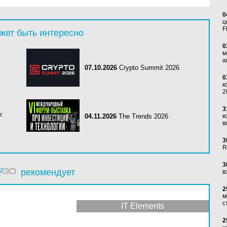
0
ц
F
жет быть интересно
0
м
а
07.10.2026
Crypto Summit 2026
0
к
2
3
е:
04.11.2026
The Trends 2026
к
в
3
R
3
рекомендует
в
2
м
с
IT Elements
2