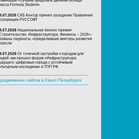
оминации «Лучший цифровой двойник болида
ласса Formula Student»
8.07.2026
СКБ Контур принял заседание Правления
ссоциации РУССОФТ
8.07.2026
Национальная бизнес-премия
Строительство. Инфраструктура. Финансы – 2026»:
азваны лауреаты, определившие векторы развития
трасли
8.07.2026
От точечной застройки к городам для
юдей: как прошел форум «Инфраструктура
удущего: цифровые города с устойчивым
ультурным наследием» в ТПП РФ
родвижение сайтов в Санкт-Петербурге