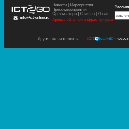
Новости
|
Мероприятия
Рассылк
Пресс-мероприятия
Организаторы
|
Спикеры
|
О нас
info@ict-online.ru
Аренда облачной инфраструктуры
Другие наши проекты:
- новос