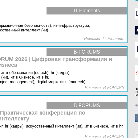
IT Elements
ормационная безопасность),
ит-инфраструктура,
сственный интеллект (ии)
Реклама. IT Elements
B-FORUMS
RUM 2026 | Цифровая трансформация и
изнеса
ит в образовании (edtech),
hr (кадры),
(ии),
ит в бизнесе,
ит в hr,
oject management),
digital-маркетинг (martech),
Реклама. B-FORUMS
B-FORUMS
 Практическая конференция по
интеллекту
г,
hr (кадры),
искусственный интеллект (ии),
ит в бизнесе,
ит в hr,
Реклама. B-FORUMS