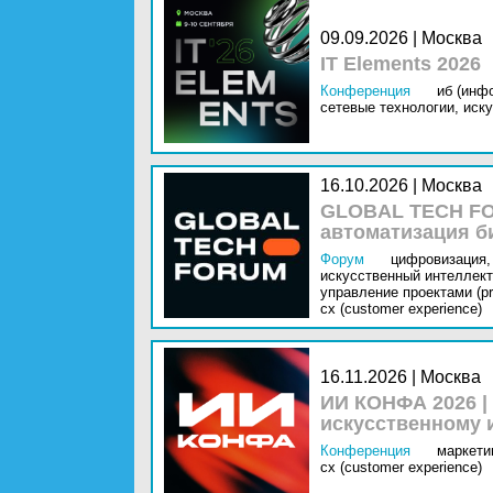
09.09.2026 | Москва
IT Elements 2026
Конференция
иб (инф
сетевые технологии,
иску
16.10.2026 | Москва
GLOBAL TECH FO
автоматизация б
Форум
цифровизация,
искусственный интеллект 
управление проектами (pr
cx (customer experience)
16.11.2026 | Москва
ИИ КОНФА 2026 |
искусственному 
Конференция
маркетин
cx (customer experience)