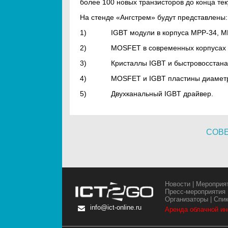
более 100 новых транзисторов до конца тек
На стенде «Ангстрем» будут представлены:
1) IGBT модули в корпуса MPP-34, MPP
2) MOSFET в современных корпусах ТО:
3) Кристаллы IGBT и быстровосстанав
4) MOSFET и IGBT пластины диаметр
5) Двухканальный IGBT драйвер.
СОВ
Новости
|
Мероприя
Пресс-мероприятия
Организаторы
|
Спи
info@ict-online.ru
Аренда облачной и