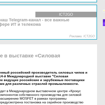
ICT2GO
наш Telegram-канал - все важные
фере ИТ и телекома
Реклама. ICT2GO
ие в выставке «Силовая
твенный российский производитель силовых чипов и
в 14-й Международной выставке "Силовая
тие ведущие российские и зарубежные поставщики
ник для различных отраслей промышленности.
йдет в Международном выставочном центре «Крокус
омпонентов собственного производства для силовой
по расширению MOSFET в рамках программы
предусмотрена постановка на серийное производство