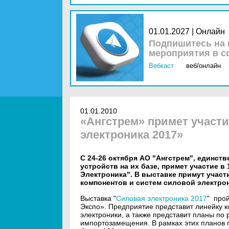
01.01.2027 | Онлайн
Подпишитесь на 
мероприятия в с
Вебкаст
веб/онлайн
01.01.2010
«Ангстрем» примет участ
электроника 2017»
С 24-26 октября АО "Ангстрем", единс
устройств на их базе, примет участие 
Электроника". В выставке примут учас
компонентов и систем силовой электро
Выставка "
Силовая электроника 2017
" про
Экспо». Предприятие представит линейку к
электроники, а также представит планы 
импортозамещения. В рамках этих планов 