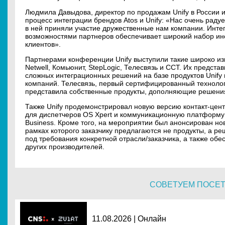
Людмила Давыдова, директор по продажам Unify в России 
процесс интеграции брендов Atos и Unify: «Нас очень радуе
в ней приняли участие дружественные нам компании. Интегр
возможностями партнеров обеспечивает широкий набор ин
клиентов».
Партнерами конференции Unify выступили такие широко изв
Netwell, Комьюнит, StepLogic, Телесвязь и ССТ. Их предст
сложных интеграционных решений на базе продуктов Unify
компаний. Телесвязь, первый сертифицированный технологи
представила собственные продукты, дополняющие решения
Также Unify продемонстрировал новую версию контакт-це
для диспетчеров OS Xpert и коммуникационную платформу 
Business. Кроме того, на мероприятии был анонсирован но
рамках которого заказчику предлагаются не продукты, а р
под требования конкретной отрасли/заказчика, а также об
других производителей.
СОВЕТУЕМ ПОСЕ
11.08.2026 | Онлайн