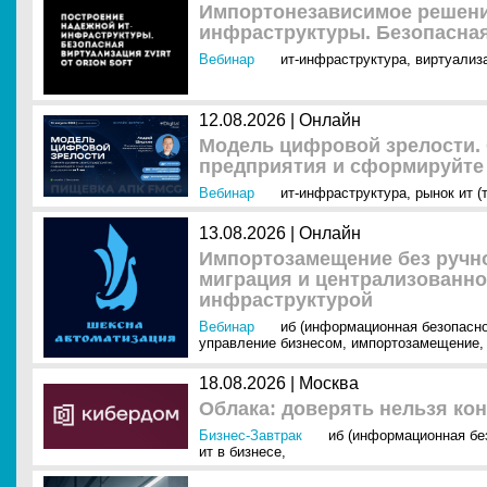
Импортонезависимое решени
инфраструктуры. Безопасная 
Вебинар
ит-инфраструктура
,
виртуализ
12.08.2026 | Онлайн
Модель цифровой зрелости. 
предприятия и сформируйте 
Вебинар
ит-инфраструктура
,
рынок ит (
13.08.2026 | Онлайн
Импортозамещение без ручно
миграция и централизованно
инфраструктурой
Вебинар
иб (информационная безопасно
управление бизнесом
,
импортозамещение
,
18.08.2026 | Москва
Облака: доверять нельзя ко
Бизнес-Завтрак
иб (информационная бе
ит в бизнесе
,