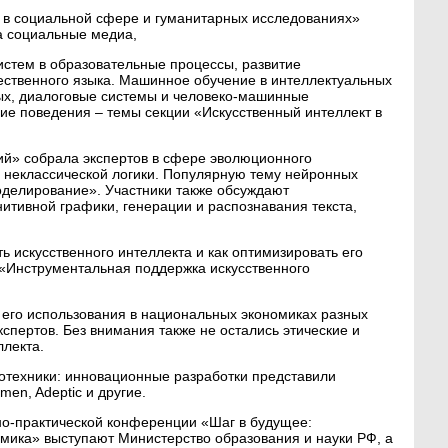
т в социальной сфере и гуманитарных исследованиях»
а социальные медиа,
стем в образовательные процессы, развитие
ественного языка. Машинное обучение в интеллектуальных
ых, диалоговые системы и человеко-машинные
е поведения – темы секции «Искусственный интеллект в
й» собрала экспертов в сфере эволюционного
и неклассической логики. Популярную тему нейронных
оделирование». Участники также обсуждают
итивной графики, генерации и распознавания текста,
ь искусственного интеллекта и как оптимизировать его
 «Инструментальная поддержка искусственного
 его использования в национальных экономиках разных
спертов. Без внимания также не остались этические и
ллекта.
отехники: инновационные разработки представили
Qmen, Adeptic и другие.
о-практической конференции «Шаг в будущее:
омика» выступают Министерство образования и науки РФ, а