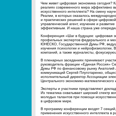
Чем живет цифровая экономика сегодня? Ка
реалиях современного мира эффективно в
искусственного интеллекта? На смену нау
Реалии, в которых оказалось международн
и практических решений в сфере цифровой
управленческий агент, изучение и развитие
эффективным. И наша страна уже опередил
Конференция «Шаг в будущее: цифровая эк
профильных экспертов федерального и меж
ЮНЕСКО, Государственной Думы РФ, ведущ
изучения психологии и нейрофизиологии, В
компаний, а также журналисты, фокусирую
В пленарных заседаниях принимают участи
руководитель фракции «Единая Россия» Се
Думы РФ по финансовому рынку Анатолий А
коммуникаций Сергей Плуготаренко, обще
исполнительный директор Ассоциации элек
Центрального экономико-математического 
Эксперты и участники представляют докла
Их тематика охватывает широкий спектр во
молодых талантов при помощи искусственно
в цифровом мире.
В программу конференции входят 7 секций
применения искусственного интеллекта в р