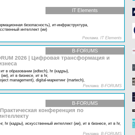
IT Elements
ормационная безопасность),
ит-инфраструктура,
сственный интеллект (ии)
Реклама. IT Elements
B-FORUMS
RUM 2026 | Цифровая трансформация и
изнеса
ит в образовании (edtech),
hr (кадры),
(ии),
ит в бизнесе,
ит в hr,
oject management),
digital-маркетинг (martech),
Реклама. B-FORUMS
B-FORUMS
 Практическая конференция по
интеллекту
г,
hr (кадры),
искусственный интеллект (ии),
ит в бизнесе,
ит в hr,
Реклама. B-FORUMS