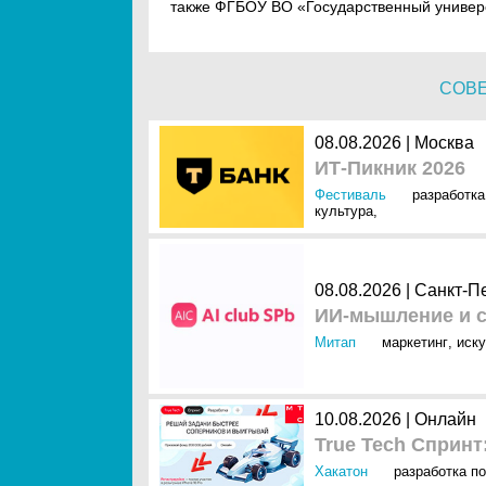
также ФГБОУ ВО «Государственный универ
СОВ
08.08.2026 | Москва
ИТ-Пикник 2026
Фестиваль
разработка
культура
,
08.08.2026 | Санкт-П
ИИ-мышление и с
Митап
маркетинг
,
иску
10.08.2026 | Онлайн
True Tech Спринт
Хакатон
разработка по