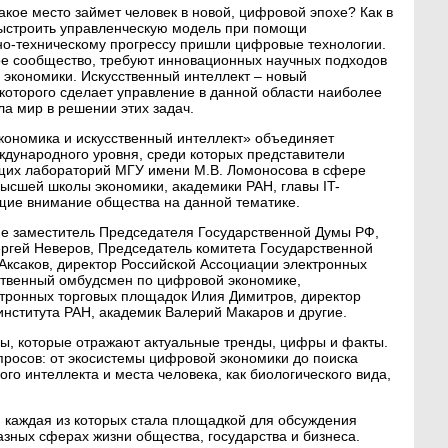
кое место займет человек в новой, цифровой эпохе? Как в
ыстроить управленческую модель при помощи
чно-техническому прогрессу пришли цифровые технологии.
ое сообщество, требуют инновационных научных подходов
 экономики. Искусственный интеллект – новый
 которого сделает управление в данной области наиболее
а мир в решении этих задач.
ономика и искусственный интеллект» объединяет
дународного уровня, среди которых представители
их лабораторий МГУ имени М.В. Ломоносова в сфере
ысшей школы экономики, академики РАН, главы IT-
щие внимание общества на данной тематике.
е заместитель Председателя Государственной Думы РФ,
ргей Неверов, Председатель комитета Государственной
ксаков, директор Российской Ассоциации электронных
ственный омбудсмен по цифровой экономике,
тронных торговых площадок Илия Димитров, директор
института РАН, академик Валерий Макаров и другие.
ды, которые отражают актуальные тренды, цифры и факты.
просов: от экосистемы цифровой экономики до поиска
го интеллекта и места человека, как биологического вида,
, каждая из которых стала площадкой для обсуждения
азных сферах жизни общества, государства и бизнеса.