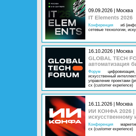
09.09.2026 | Москва
IT Elements 2026
Конференция
иб (инф
сетевые технологии,
иску
16.10.2026 | Москва
GLOBAL TECH FO
автоматизация б
Форум
цифровизация,
искусственный интеллект 
управление проектами (pr
cx (customer experience)
16.11.2026 | Москва
ИИ КОНФА 2026 |
искусственному 
Конференция
маркетин
cx (customer experience)