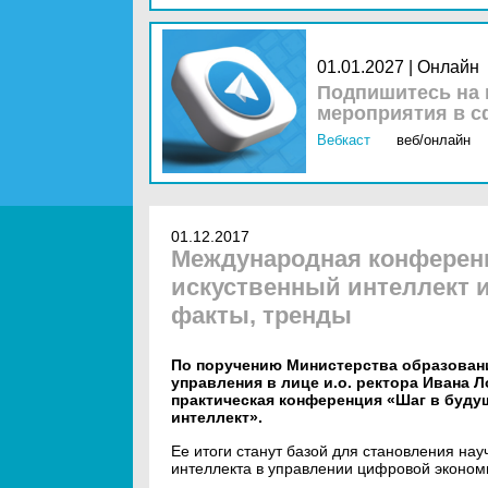
01.01.2027 | Онлайн
Подпишитесь на 
мероприятия в с
Вебкаст
веб/онлайн
01.12.2017
Международная конференц
искуственный интеллект 
факты, тренды
По поручению Министерства образован
управления в лице и.о. ректора Ивана 
практическая конференция «Шаг в буду
интеллект».
Ее итоги станут базой для становления нау
интеллекта в управлении цифровой эконом