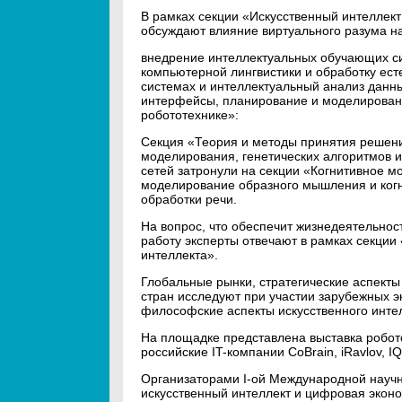
В рамках секции «Искусственный интеллек
обсуждают влияние виртуального разума н
внедрение интеллектуальных обучающих си
компьютерной лингвистики и обработку ест
системах и интеллектуальный анализ данн
интерфейсы, планирование и моделировани
робототехнике»:
Секция «Теория и методы принятия решени
моделирования, генетических алгоритмов 
сетей затронули на секции «Когнитивное м
моделирование образного мышления и когн
обработки речи.
На вопрос, что обеспечит жизнедеятельност
работу эксперты отвечают в рамках секции
интеллекта».
Глобальные рынки, стратегические аспекты
стран исследуют при участии зарубежных эк
философские аспекты искусственного инте
На площадке представлена выставка робот
российские IT-компании CoBrain, iRavlov, I
Организаторами I-ой Международной научн
искусственный интеллект и цифровая экон