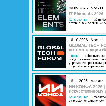
09.09.2026 | Москва
IT Elements 2026
Конференция
иб (инф
сетевые технологии,
иску
16.10.2026 | Москва
GLOBAL TECH FO
автоматизация б
Форум
цифровизация,
искусственный интеллект 
управление проектами (pr
cx (customer experience)
16.11.2026 | Москва
ИИ КОНФА 2026 |
искусственному 
Конференция
маркетин
cx (customer experience)