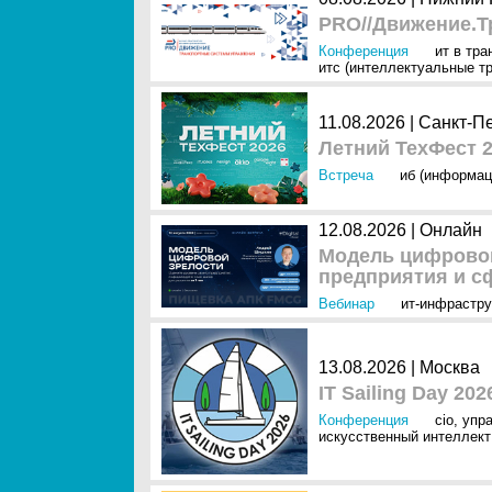
PRO//Движение.Т
Конференция
ит в тра
итс (интеллектуальные т
11.08.2026 | Санкт-П
Летний ТехФест 2
Встреча
иб (информац
12.08.2026 | Онлайн
Модель цифровой
предприятия и сф
Вебинар
ит-инфрастру
13.08.2026 | Москва
IT Sailing Day 202
Конференция
cio
,
упр
искусственный интеллект 