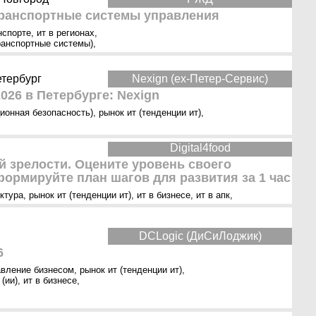
ранспортные системы управления
нспорте
,
ит в регионах
,
ранспортные системы)
,
етербург
Nexign (ex-Петер-Сервис)
026 в Петербурге: Nexign
ионная безопасность)
,
рынок ит (тенденции ит)
,
Digital4food
 зрелости. Оцените уровень своего
ормируйте план шагов для развития за 1 час
ктура
,
рынок ит (тенденции ит)
,
ит в бизнесе
,
ит в апк
,
DCLogic (ДиСиЛоджик)
6
авление бизнесом
,
рынок ит (тенденции ит)
,
(ии)
,
ит в бизнесе
,