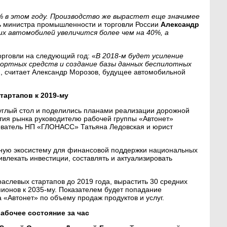
 в этом году. Производство же вырастет еще значимее
ль министра промышленности и торговли России
Александр
ких автомобилей увеличится более чем на 40%, а
рговли на следующий год: «
В 2018-м будет усиление
портных средств и создание базы данных беспилотных
м, считает Александр Морозов, будущее автомобильной
тартапов к 2019-му
глый стол и поделились планами реализации дорожной
ития рынка руководителю рабочей группы «Автонет»
ователь НП «ГЛОНАСС» Татьяна Ледовская и юрист
вную экосистему для финансовой поддержки национальных
влекать инвестиции, составлять и актуализировать
раслевых стартапов до 2019 года, вырастить 30 средних
ионов к 2035-му. Показателем будет попадание
 «Автонет» по объему продаж продуктов и услуг.
абочее состояние за час