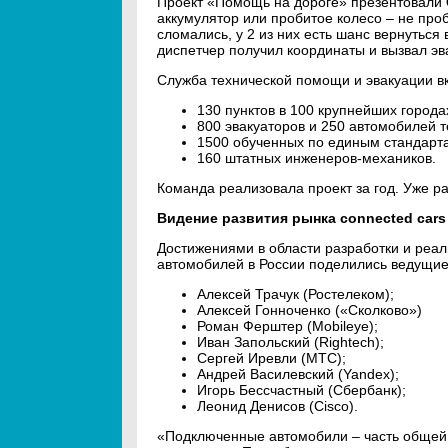
Проект «Помощь на дороге» презентовали
аккумулятор или пробитое колесо – не про
сломались, у 2 из них есть шанс вернуться 
диспетчер получил координаты и вызвал эв
Служба технической помощи и эвакуации в
130 пунктов в 100 крупнейших города
800 эвакуаторов и 250 автомобилей 
1500 обученных по единым стандарта
160 штатных инженеров-механиков.
Команда реализовала проект за год. Уже р
Видение развития рынка connected cars
Достижениями в области разработки и реа
автомобилей в России поделились ведущие
Алексей Трачук (Ростелеком);
Алексей Гонноченко («Сколково»)
Роман Ферштер (Mobileye);
Иван Запольский (Rightech);
Сергей Иревли (МТС);
Андрей Василевский (Yandex);
Игорь Бессчастный (Сбербанк);
Леонид Денисов (Cisco).
«Подключенные автомобили – часть общей к