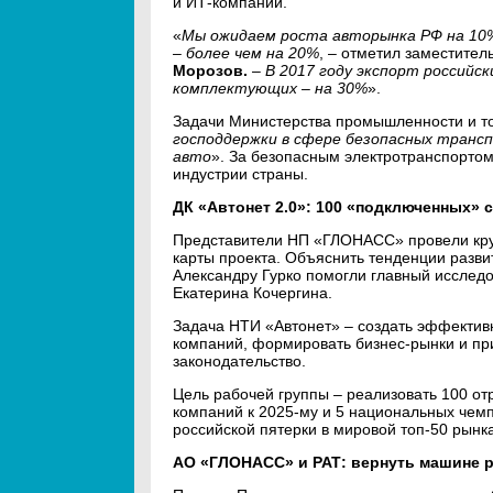
и ИТ-компаний.
«
Мы ожидаем роста авторынка РФ на 10%
– более чем на 20%
, – отметил заместите
Морозов.
–
В 2017 году экспорт российс
комплектующих – на 30%
».
Задачи Министерства промышленности и то
господдержки в сфере безопасных транс
авто
». За безопасным электротранспорто
индустрии страны.
ДК «Автонет 2.0»: 100 «подключенных» с
Представители НП «ГЛОНАСС» провели кру
карты проекта. Объяснить тенденции разв
Александру Гурко помогли главный исслед
Екатерина Кочергина.
Задача НТИ «Автонет» – создать эффекти
компаний, формировать бизнес-рынки и при
законодательство.
Цель рабочей группы – реализовать 100 от
компаний к 2025-му и 5 национальных чемп
российской пятерки в мировой топ-50 рынка
АО «ГЛОНАСС» и РАТ: вернуть машине р