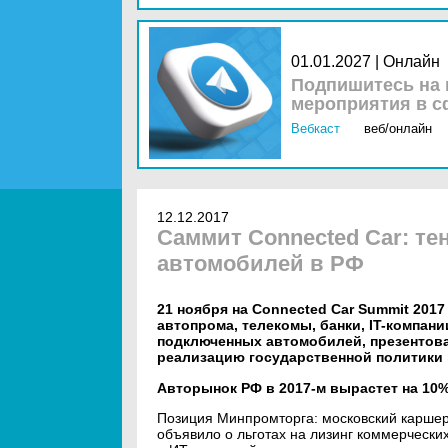
01.01.2027 | Онлайн
Подпишитесь на 
мероприятия в с
Вебкаст
веб/онлайн
12.12.2017
Саммит Connected Car: т
автомобилей в РФ
21 ноября на Connected Car Summit 201
автопрома, телекомы, банки, IT-компа
подключенных автомобилей, презентов
реализацию государственной политики 
Авторынок РФ в 2017-м вырастет на 10%
Позиция Минпромторга: московский каршер
объявило о льготах на лизинг коммерческих