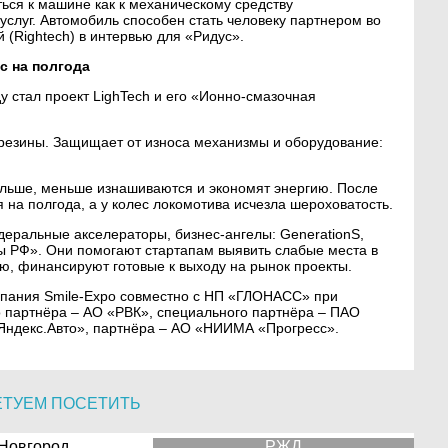
ться к машине как к механическому средству
услуг. Автомобиль способен стать человеку партнером во
 (Rightech) в интервью для «Ридус».
с на полгода
у стал проект LighTech и его «Ионно-смазочная
 резины. Защищает от износа механизмы и оборудование:
льше, меньше изнашиваются и экономят энергию. После
 на полгода, а у колес локомотива исчезла шероховатость.
ральные акселераторы, бизнес-ангелы: GenerationS,
елы РФ». Они помогают стартапам выявить слабые места в
ию, финансируют готовые к выходу на рынок проекты.
мпания Smile-Expo совместно с НП «ГЛОНАСС» при
 партнёра – АО «РВК», специального партнёра – ПАО
Яндекс.Авто», партнёра – АО «НИИМА «Прогресс».
ЕТУЕМ ПОСЕТИТЬ
 Новгород
РЖД