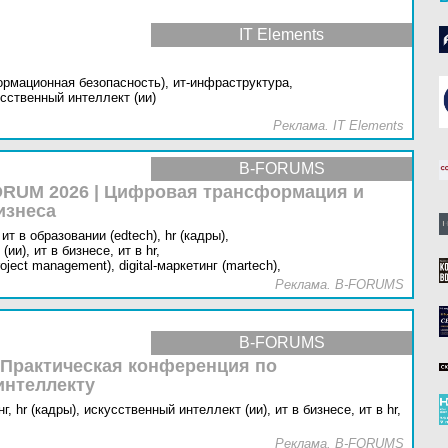
IT Elements
ормационная безопасность),
ит-инфраструктура,
сственный интеллект (ии)
Реклама. IT Elements
B-FORUMS
RUM 2026 | Цифровая трансформация и
изнеса
ит в образовании (edtech),
hr (кадры),
(ии),
ит в бизнесе,
ит в hr,
oject management),
digital-маркетинг (martech),
Реклама. B-FORUMS
B-FORUMS
 Практическая конференция по
интеллекту
г,
hr (кадры),
искусственный интеллект (ии),
ит в бизнесе,
ит в hr,
Реклама. B-FORUMS