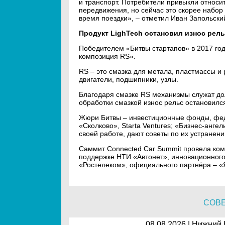
и транспорт. Потребители привыкли относи
передвижения, но сейчас это скорее набор 
время поездки», – отметил Иван Запольский
Продукт LighTech остановил износ рель
Победителем «Битвы стартапов» в 2017 год
композиция RS».
RS – это смазка для метала, пластмассы и
двигатели, подшипники, узлы.
Благодаря смазке RS механизмы служат до
обработки смазкой износ рельс остановился
Жюри Битвы – инвестиционные фонды, феде
«Сколково», Starta Ventures; «Бизнес-анг
своей работе, дают советы по их устранен
Саммит Connected Car Summit провела ко
поддержке НТИ «Автонет», инновационного
«Ростелеком», официального партнёра – «
СОВ
08.08.2026 | Нижний