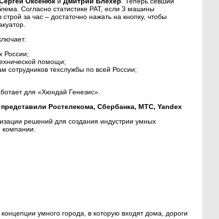
Сергей Оксенюк
и
Дмитрий Блехер
. Теперь севший
блема. Согласно статистике РАТ, если 3 машины
в строй за час – достаточно нажать на кнопку, чтобы
акуатор.
ключает:
х России;
технической помощи;
м сотрудников техслужбы по всей России;
аботает для «Хюндай Генезис».
 представили Ростелекома, Сбербанка, МТС, Yandex
лизации решений для создания индустрии умных
 компании.
онцепции умного города, в которую входят дома, дороги