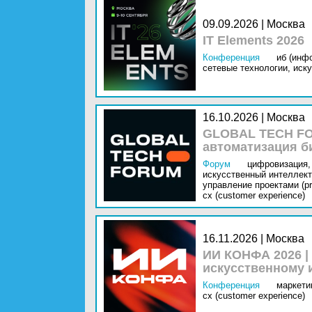
09.09.2026 | Москва
IT Elements 2026
Конференция
иб (инф
сетевые технологии,
иску
16.10.2026 | Москва
GLOBAL TECH FO
автоматизация б
Форум
цифровизация,
искусственный интеллект 
управление проектами (pr
cx (customer experience)
16.11.2026 | Москва
ИИ КОНФА 2026 |
искусственному 
Конференция
маркетин
cx (customer experience)