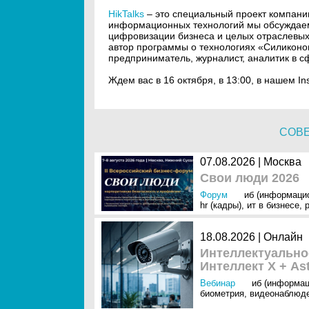
HikTalks
– это специальный проект компании 
информационных технологий мы обсуждаем
цифровизации бизнеса и целых отраслевы
автор программы о технологиях «Силикон
предприниматель, журналист, аналитик в с
Ждем вас в 16 октября, в 13:00, в нашем In
СОВ
07.08.2026 | Москва
Свои люди 2026
Форум
иб (информаци
hr (кадры)
,
ит в бизнесе
,
18.08.2026 | Онлайн
Интеллектуально
Интеллект Х + Ast
Вебинар
иб (информац
биометрия
,
видеонаблюд