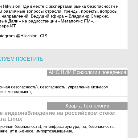
Hikvision, где вместе с экспертами рынка безопасности и
 различные вопросы отрасли, тренды, проекты, вопросы
х направлений. Ведущий эфира – Владимир Смеркис,
овые Дали» на радиостанции «Мегаполис FM»,
фере ИТ.
stagram @Hikvision_CIS.
ЕТУЕМ ПОСЕТИТЬ
АНО НИИ Психологии поведения
онная безопасность)
,
безопасность
,
управление бизнесом
,
риск-менеджмент
,
Кварта Технологии
е видеонаблюдение на российском стеке:
ra Linux
ионная безопасность)
,
ит-инфраструктура
,
по
,
безопасность
,
ение
,
ит в бизнесе
,
импортозамещение
,