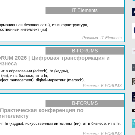
IT Elements
ормационная безопасность),
ит-инфраструктура,
сственный интеллект (ии)
Реклама. IT Elements
B-FORUMS
RUM 2026 | Цифровая трансформация и
изнеса
ит в образовании (edtech),
hr (кадры),
(ии),
ит в бизнесе,
ит в hr,
oject management),
digital-маркетинг (martech),
Реклама. B-FORUMS
B-FORUMS
 Практическая конференция по
интеллекту
г,
hr (кадры),
искусственный интеллект (ии),
ит в бизнесе,
ит в hr,
Реклама. B-FORUMS