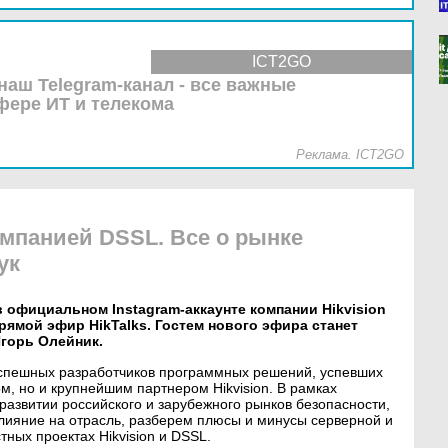
ICT2GO
наш Telegram-канал - все важные
фере ИТ и телекома
Реклама. ICT2GO
омпанией DSSL. Все о рынке
ук
 в официальном Instagram-аккаунте компании Hikvision
рямой эфир HikTalks. Гостем нового эфира станет
горь Олейник.
успешных разработчиков программных решений, успевших
жом, но и крупнейшим партнером Hikvision. В рамках
развитии российского и зарубежного рынков безопасности,
влияние на отрасль, разберем плюсы и минусы серверной и
ных проектах Hikvision и DSSL.