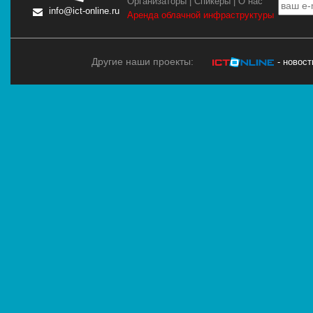
Организаторы
|
Спикеры
|
О нас
info@ict-online.ru
Аренда облачной инфраструктуры
Другие наши проекты:
- новос