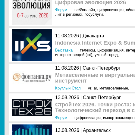
Цифровая эволюция 2026
Форум
веб/онлайн
,
цифровизация
,
обла
,
ит в регионах
,
госуслуги
,
11.08.2026 | Джакарта
Indonesia Internet Expo & Sum
Выставка
телеком
,
цифровизация
,
инте
интернет вещей (iot)
,
умный город
,
11.08.2026 | Санкт-Петербург
Метавселенные и виртуальна
инструмент
Круглый Стол
vr
,
ar
,
метавселенные
,
13.08.2026 | Санкт-Петербург
СтройТех 2026. Точки роста:
Технологический переход в 
Форум
цифровизация
,
импортозамещен
13.08.2026 | Архангельск