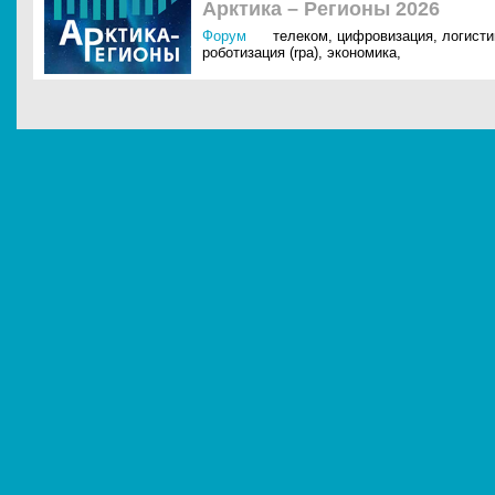
Арктика – Регионы 2026
Форум
телеком
,
цифровизация
,
логисти
роботизация (rpa)
,
экономика
,