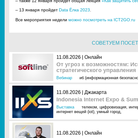
– также 12 января пройдет общая лекция
«Как защитить се
– 13 января пройдет
Data Ёлка 2023
.
Все мероприятия недели
можно посмотреть на ICT2GO.ru
СОВЕТУЕМ ПОСЕ
11.08.2026 | Онлайн
От угроз к возможностям: И
стратегического управления
Вебинар
иб (информационная безопасно
11.08.2026 | Джакарта
Indonesia Internet Expo & Sum
Выставка
телеком
,
цифровизация
,
инте
интернет вещей (iot)
,
умный город
,
11.08.2026 | Онлайн