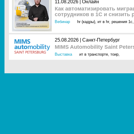
11.08.2026 | Онлайн
Как автоматизировать мигр
сотрудников в 1С и снизить
Вебинар
hr (кадры)
,
ит в hr
,
решения 1с
,
25.08.2026 | Санкт-Петербург
MIMS Automobility Saint Peter
Выставка
ит в транспорте
,
тоир
,