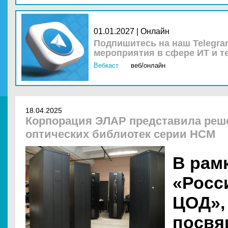
01.01.2027 | Онлайн
Подпишитесь на наш Telegra
мероприятия в сфере ИТ и т
Вебкаст
веб/онлайн
18.04.2025
Корпорация ЭЛАР представила реш
оптических библиотек серии НСМ
В рам
«Росс
ЦОД»,
посвя