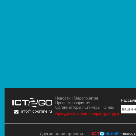
Новости
|
Мероприятия
Рассылк
Пресс-мероприятия
Организаторы
|
Спикеры
|
О нас
info@ict-online.ru
Аренда облачной инфраструктуры
Другие наши проекты:
- новос