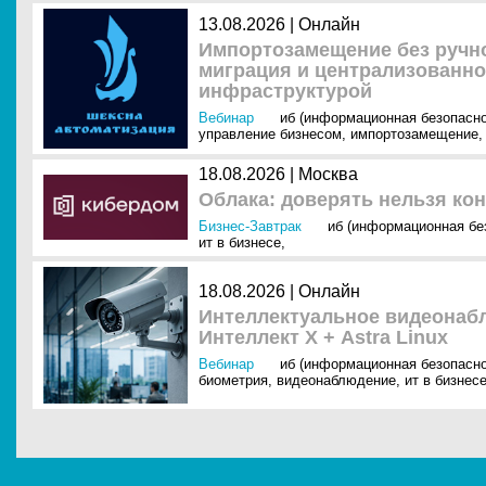
13.08.2026 | Онлайн
Импортозамещение без ручно
миграция и централизованно
инфраструктурой
Вебинар
иб (информационная безопасно
управление бизнесом
,
импортозамещение
,
18.08.2026 | Москва
Облака: доверять нельзя ко
Бизнес-Завтрак
иб (информационная бе
ит в бизнесе
,
18.08.2026 | Онлайн
Интеллектуальное видеонабл
Интеллект Х + Astra Linux
Вебинар
иб (информационная безопасно
биометрия
,
видеонаблюдение
,
ит в бизнес