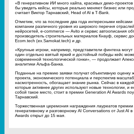
«В генеративном ИИ много хайпа, красивых демо-проектов 
бы увидеть кейсы, которые реально меняют бизнес или прод
считает Виктор Тарнавский, Head of AI в T-Bank.
Отметим, что за последние два года интересными кейсам
компании различного уровня из широкого перечня отраслей
нейросетей, e-commerce — Avito и сервис автоописания об
производитель строительных материалов Кнауф, сервис до
Ecom.tech (ex.Samokat.tech) и др.
«Крупные игроки, например, представители финтеха могут в
один отдельно взятый яркий и достойный победы кейс мож
современной технологической гонки», — продолжает Алекс
аналитики Альфа-Банка.
Поданные на премию заявки получат объективную оценку ж
проекта, экономического потенциала и перспектив масшта
насмотренность, обогащает знание рынка. Сейчас в каждой
которые активнее других используют новые технологии, и 
собой такое место, стоит в премии Generation AI Awards по
Тарнавский.
Торжественная церемония награждения лауреатов премии 
генеративному и разговорному AI Conversations от Just AI 
Awards открыт до 15 мая.