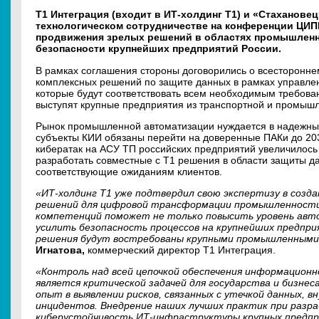
Т1 Интеграция (входит в ИТ-холдинг Т1) и «Стаханове
технологическом сотрудничестве на конференции ЦИП
продвижения зрелых решений в областях промышлен
безопасности крупнейших предприятий России.
В рамках соглашения стороны договорились о всесторонне
комплексных решений по защите данных в рамках управле
которые будут соответствовать всем необходимым требова
выступят крупные предприятия из транспортной и промыш
Рынок промышленной автоматизации нуждается в надежных
субъекты КИИ обязаны перейти на доверенные ПАКи до 2030
кибератак на АСУ ТП российских предприятий увеличилось
разработать совместные с Т1 решения в области защиты д
соответствующие ожиданиям клиентов.
«ИТ-холдинг Т1 уже подтвердил свою экспертизу в соз
решений для цифровой трансформации промышленности
компетенций поможет не только повысить уровень авт
усилить безопасность процессов на крупнейших предпр
решения будут востребованы крупными промышленными
Игнатова,
коммерческий директор Т1 Интеграция.
«Контроль над всей цепочкой обеспечения информационн
является критической задачей для государства и бизнес
опыт в выявлении рисков, связанных с утечкой данных, 
инцидентов. Внедрение наших лучших практик при разр
киберустойчивость ИТ-инфраструктуры крупных предпр