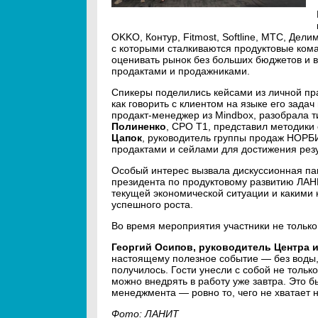
OKKO, Контур, Fitmost, Softline, МТС, Дел
с которыми сталкиваются продуктовые кома
оценивать рынок без больших бюджетов и 
продактами и продажниками.
Спикеры поделились кейсами из личной пр
как говорить с клиентом на языке его задач
продакт-менеджер из Mindbox, разобрала т
Полиненко
, CPO T1, представил методики
Цапок
, руководитель группы продаж НОРБИ
продактами и сейлами для достижения резу
Особый интерес вызвала дискуссионная па
президента по продуктовому развитию ЛАНИ
текущей экономической ситуации и какими
успешного роста.
Во время мероприятия участники не только
Георгий Осипов, руководитель Центра
настоящему полезное событие — без воды,
получилось. Гости унесли с собой не тольк
можно внедрять в работу уже завтра. Это б
менеджмента — ровно то, чего не хватает
Фото: ЛАНИТ