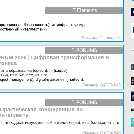
IT Elements
ормационная безопасность),
ит-инфраструктура,
сственный интеллект (ии)
Реклама. IT Elements
B-FORUMS
RUM 2026 | Цифровая трансформация и
изнеса
ит в образовании (edtech),
hr (кадры),
(ии),
ит в бизнесе,
ит в hr,
oject management),
digital-маркетинг (martech),
Реклама. B-FORUMS
B-FORUMS
 Практическая конференция по
интеллекту
г,
hr (кадры),
искусственный интеллект (ии),
ит в бизнесе,
ит в hr,
Реклама. B-FORUMS