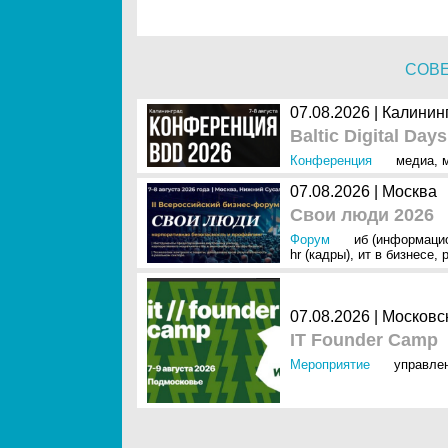
СОВ
07.08.2026 | Калинин
Baltic Digital Day
Конференция
медиа
,
07.08.2026 | Москва
Свои люди 2026
Форум
иб (информаци
hr (кадры)
,
ит в бизнесе
,
07.08.2026 | Московс
IT Founder Camp
Мероприятие
управле