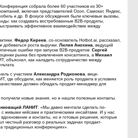
Конференция собрала более 60 участников из 30+
компаний, включая представителей Ozon, Самокат, Яндекс,
имобиль и др. В фокусе обсуждения были ключевые вызовы,
нды: как создавать востребованные B2B-продукты,
выстраивать эффективное взаимодействие между
актики.
Федор Киреев
, со-основатель Hotbot.ai, рассказал,
 и добиваться роста выручки.
Лилия Анохина
, ведущий
ипичные ошибки при запуске B2B-продуктов.
Сергей
 оценки рынка без привлечения консалтинга, а
Михаил
Т, объяснил, как наладить сотрудничество между
льтата.
нель с участием
Александра Родионова
, вице-
Т, где обсудили, как меняется роль продакта в условиях
 качествами должен обладать продакт-менеджер для
 получили новые знания, но и нашли полезные контакты.
 инноваций ЛАНИТ
: «Мы давно мечтали сделать по-
 с живыми кейсами и практическими инсайтами. И у нас
о вдохновение и контакты, но и готовые решения, которые
ыл честный разговор о реальных задачах продакт-
 на традиционных конференциях».