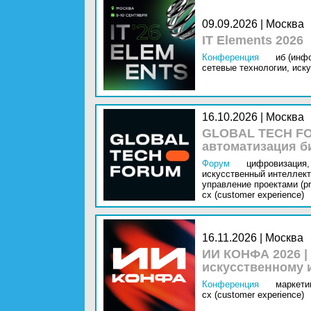
09.09.2026 | Москва
IT Elements 2026
Конференция
иб (инф
сетевые технологии,
иску
16.10.2026 | Москва
GLOBAL TECH FO
автоматизация б
Форум
цифровизация,
искусственный интеллект 
управление проектами (pr
cx (customer experience)
16.11.2026 | Москва
ИИ КОНФА 2026 |
искусственному 
Конференция
маркетин
cx (customer experience)