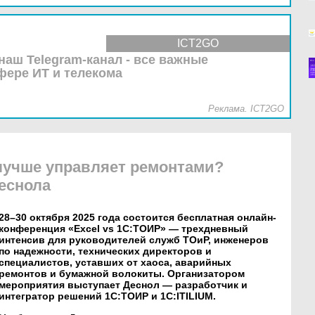
ICT2GO
наш Telegram-канал - все важные
фере ИТ и телекома
Реклама. ICT2GO
 лучше управляет ремонтами?
еснола
28–30 октября 2025 года состоится бесплатная онлайн-
конференция «Excel vs 1С:ТОИР» — трехдневный
интенсив для руководителей служб ТОиР, инженеров
по надежности, технических директоров и
специалистов, уставших от хаоса, аварийных
ремонтов и бумажной волокиты. Организатором
мероприятия выступает Деснол — разработчик и
интегратор решений 1С:ТОИР и 1С:ITILIUM.