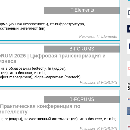
IT Elements
ормационная безопасность),
ит-инфраструктура,
сственный интеллект (ии)
Реклама. IT Elements
B-FORUMS
RUM 2026 | Цифровая трансформация и
изнеса
ит в образовании (edtech),
hr (кадры),
(ии),
ит в бизнесе,
ит в hr,
oject management),
digital-маркетинг (martech),
Реклама. B-FORUMS
B-FORUMS
 Практическая конференция по
интеллекту
г,
hr (кадры),
искусственный интеллект (ии),
ит в бизнесе,
ит в hr,
Реклама. B-FORUMS