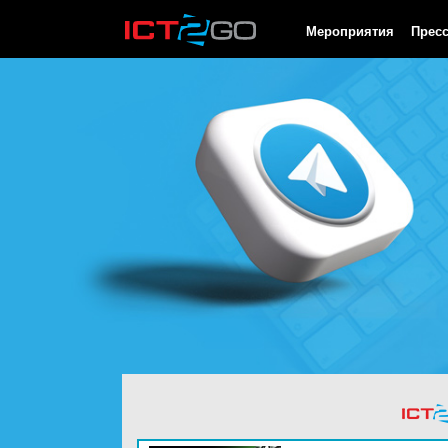
HTTP/1.0 200 OK Cache-Control: no-cache, private Date: Thu, 06
Мероприятия
Прес