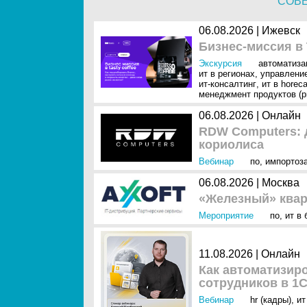
СОВ
06.08.2026 | Ижевск
Бизнес-миссия в 
Экскурсия
автоматиза
ит в регионах
,
управление
ит-консалтинг
,
ит в horec
менеджмент продуктов (p
06.08.2026 | Онлайн
RDW Computers: 
кориолиса
Вебинар
по
,
импортоз
06.08.2026 | Москва
«Железный» кварт
Мероприятие
по
,
ит в 
11.08.2026 | Онлайн
Как автоматизир
сотрудников в 1
Вебинар
hr (кадры)
,
ит