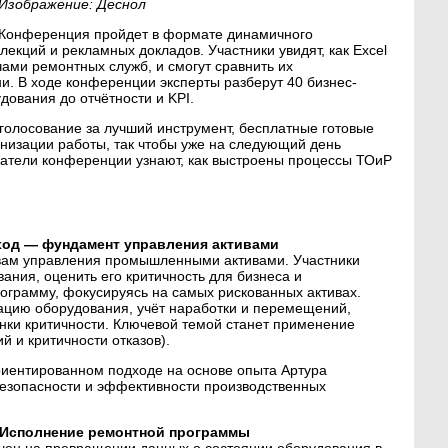
Изображение: Деснол
Конференция пройдет в формате динамичного
лекций и рекламных докладов. Участники увидят, как Excel
ами ремонтных служб, и смогут сравнить их
и. В ходе конференции эксперты разберут 40 бизнес-
ования до отчётности и KPI.
голосование за лучший инструмент, бесплатные готовые
анизации работы, так чтобы уже на следующий день
шатели конференции узнают, как выстроены процессы ТОиР
ход — фундамент управления активами
вам управления промышленными активами. Участники
вания, оценить его критичность для бизнеса и
грамму, фокусируясь на самых рискованных активах.
ацию оборудования, учёт наработки и перемещений,
енки критичности. Ключевой темой станет применение
й и критичности отказов).
риентированном подходе на основе опыта Артура
езопасности и эффективности производственных
. Исполнение ремонтной программы
чен на превращении данных о состоянии оборудования в