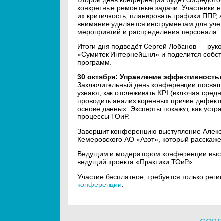
конкретные ремонтные задачи. Участники н
их критичность, планировать графики ППР,
внимание уделяется инструментам для уче
мероприятий и распределения персонала.
Итоги дня подведёт Сергей Лобанов — рук
«Сумитек Интернейшнл» и поделится собст
программ.
30 октября: Управление эффективность
Заключительный день конференции посвящ
узнают, как отслеживать KPI (включая сре
проводить анализ коренных причин дефект
основе данных. Эксперты покажут, как уст
процессы ТОиР.
Завершит конференцию выступление Алекс
Кемеровского АО «Азот», который расскаж
Ведущим и модератором конференции выст
ведущий проекта «Практики ТОиР».
Участие бесплатное, требуется только рег
конференции
.