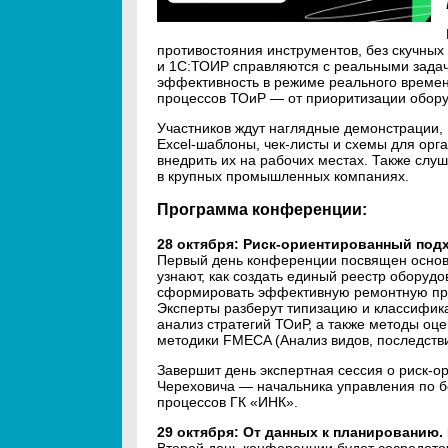
противостояния инструментов, без скучных 
и 1С:ТОИР справляются с реальными задач
эффективность в режиме реального времен
процессов ТОиР — от приоритизации оборуд
Участников ждут наглядные демонстрации, 
Excel-шаблоны, чек-листы и схемы для орг
внедрить их на рабочих местах. Также слу
в крупных промышленных компаниях.
Программа конференции:
28 октября: Риск-ориентированный под
Первый день конференции посвящен осно
узнают, как создать единый реестр оборудо
сформировать эффективную ремонтную про
Эксперты разберут типизацию и классифик
анализ стратегий ТОиР, а также методы оц
методики FMECA (Анализ видов, последстви
Завершит день экспертная сессия о риск-о
Череховича — начальника управления по б
процессов ГК «ИНК».
29 октября: От данных к планированию
Второй день конференции будет сосредото