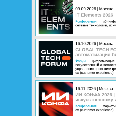
09.09.2026 | Москва
IT Elements 2026
Конференция
иб (инф
сетевые технологии,
иску
16.10.2026 | Москва
GLOBAL TECH FO
автоматизация б
Форум
цифровизация,
искусственный интеллект 
управление проектами (pr
cx (customer experience)
16.11.2026 | Москва
ИИ КОНФА 2026 |
искусственному 
Конференция
маркетин
cx (customer experience)