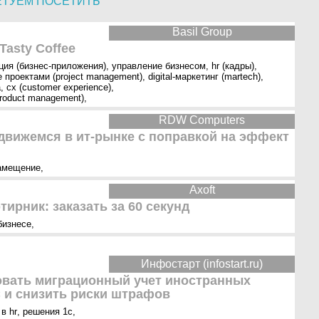
ЕТУЕМ ПОСЕТИТЬ
Basil Group
Tasty Coffee
ция (бизнес-приложения)
,
управление бизнесом
,
hr (кадры)
,
 проектами (project management)
,
digital-маркетинг (martech)
,
a
,
cx (customer experience)
,
roduct management)
,
RDW Computers
движемся в ит-рынке с поправкой на эффект
амещение
,
Axoft
ирник: заказать за 60 секунд
бизнесе
,
Инфостарт (infostart.ru)
овать миграционный учет иностранных
С и снизить риски штрафов
 в hr
,
решения 1с
,