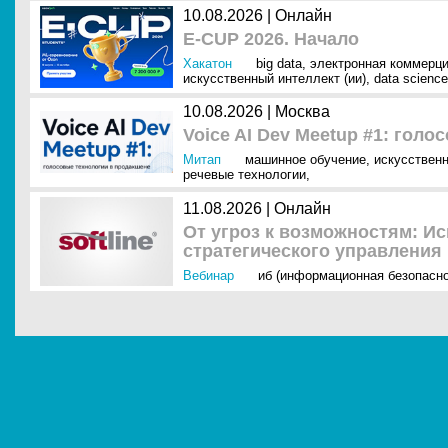
10.08.2026 | Онлайн
E-CUP 2026. Начало
Хакатон
big data
,
электронная коммерци
искусственный интеллект (ии)
,
data science
10.08.2026 | Москва
Voice AI Dev Meetup #1: гол
Митап
машинное обучение
,
искусственн
речевые технологии
,
11.08.2026 | Онлайн
От угроз к возможностям: И
стратегического управления
Вебинар
иб (информационная безопасно