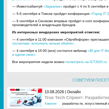
— Инвестсабантуй
«Зауралье»
пройдет с 4 по 6 сентября в
— 5-6 сентября в Томске пройдет конференция
«Город IT 
— 6 сентября в Сколково впервые пройдет e-com конфере
производителей и владельцев брендов.
Из интересных вендорских мероприятий отметим:
— 4 сентября в 11:00 компания «СёрчИнформ» приглашае
госсекторе: исполнить нельзя обойти»
.
— 4 сентября в 15:00 (мск) состоится вебинар
«BI для IT-б
в одном окне»
.
Все мероприятия недели можно
посмотреть на ICT2GO.ru
СОВЕТУЕМ ПОСЕ
10.08.2026 | Онлайн
True Tech Спринт: Разработк
Хакатон
разработка по
,
искусственный и