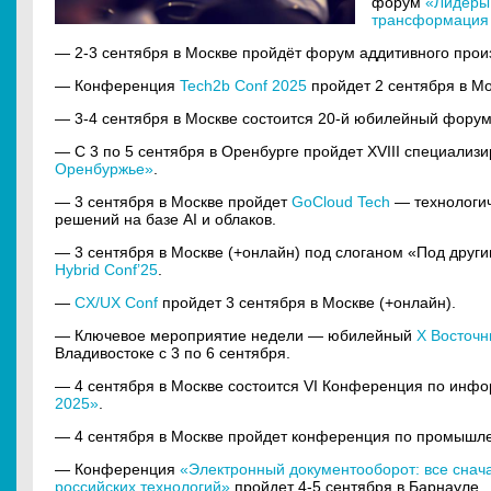
форум
«Лидеры 
трансформация 
— 2-3 сентября в Москве пройдёт форум аддитивного про
— Конференция
Tech2b Conf 2025
пройдет 2 сентября в Мо
— 3-4 сентября в Москве состоится 20-й юбилейный фору
— С 3 по 5 сентября в Оренбурге пройдет XVIII специали
Оренбуржье»
.
— 3 сентября в Москве пройдет
GoCloud Tech
— технологич
решений на базе AI и облаков.
— 3 сентября в Москве (+онлайн) под слоганом «Под друг
Hybrid Conf’25
.
—
CX/UX Conf
пройдет 3 сентября в Москве (+онлайн).
— Ключевое мероприятие недели — юбилейный
X Восточ
Владивостоке с 3 по 6 сентября.
— 4 сентября в Москве состоится VI Конференция по инф
2025»
.
— 4 сентября в Москве пройдет конференция по промышл
— Конференция
«Электронный документооборот: все снач
российских технологий»
пройдет 4-5 сентября в Барнауле.