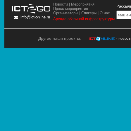
Новости
|
Мероприятия
Рассылк
Пресс-мероприятия
Организаторы
|
Спикеры
|
О нас
info@ict-online.ru
Аренда облачной инфраструктуры
Другие наши проекты:
- новос