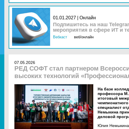
01.01.2027 | Онлайн
Подпишитесь на наш Telegra
мероприятия в сфере ИТ и т
Вебкаст
веб/онлайн
07.05.2026
РЕД СОФТ стал партнером Всеросси
высоких технологий «Профессион
На базе колле
профессора М.
итоговый межр
чемпионатного
специалист от
Немыкина прин
деловой прогр
Юлия Немыкина 