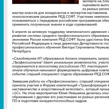
эксперта на пл
оценивала выпо
из разных реги
мастер-классов для конкурсантов и экспертов-наставников
технологическим решениям РЕД СОФТ. Участники чемпиона
познакомиться с передовым российским программным обес
применить полученные знания в ходе соревнований.
6 апреля за активную поддержку чемпионатного движения
развитие системы среднего профессионального образовани
экономики России компания РЕД СОФТ была удостоена бла
Российской Федерации в лице директора Департамента го
профессионального обучения Виктора Сергеевича Неумыва
Петербурга.
«
Сегодняшнее ИТ‑образование должно опережать запро
„Профессионалов“ дают уникальную возможность: участн
погружаются в экосистему российского ПО, тестируют 
этапе обучения начинают формировать цифровые комп
событие старший специалист отдела образования РЕД СО
Завершив работу на «Профессионалах», старший специал
приняла участие в Форуме компетенций «Трансформация 
наставничество и искусственный интеллект», который про
«1С». На этом мероприятии Юлия Немыкина делилась опыт
образования с другими его участниками из разных регионов
ПО в подготовке конкурентоспособных кадров.