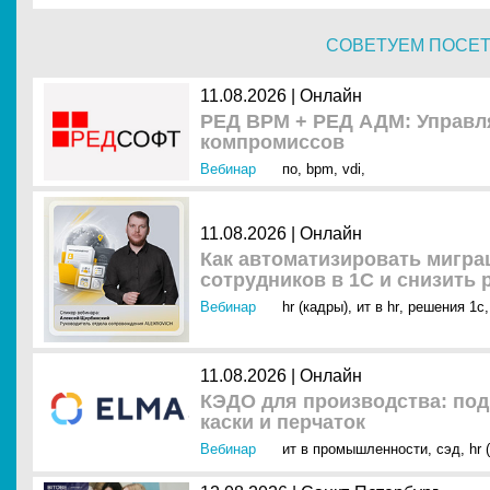
СОВЕТУЕМ ПОСЕ
11.08.2026 | Онлайн
РЕД ВРМ + РЕД АДМ: Управля
компромиссов
Вебинар
по
,
bpm
,
vdi
,
11.08.2026 | Онлайн
Как автоматизировать мигр
сотрудников в 1С и снизить
Вебинар
hr (кадры)
,
ит в hr
,
решения 1с
,
11.08.2026 | Онлайн
КЭДО для производства: под
каски и перчаток
Вебинар
ит в промышленности
,
сэд
,
hr 