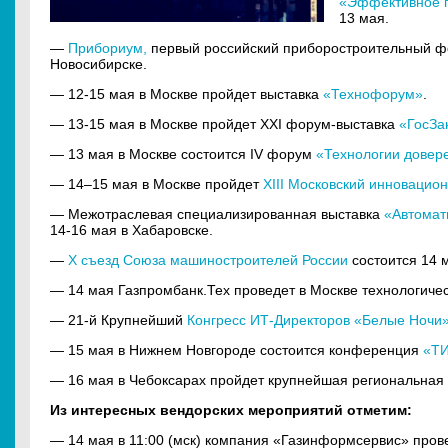
«Эффективное п
13 мая.
—
Прибориум,
первый российский приборостроительный фо
Новосибирске.
— 12-15 мая в Москве пройдет выставка
«Технофорум»
.
— 13-15 мая в Москве пройдет XXI форум-выставка
«ГосЗа
— 13 мая в Москве состоится IV форум
«Технологии довере
— 14–15 мая в Москве пройдет
XIII Московский инноваци
— Межотраслевая специализированная выставка
«Автомат
14-16 мая в Хабаровске.
—
X съезд Союза машиностроителей России
состоится 14 
— 14 мая Газпромбанк.Тех проведет в Москве технологич
— 21-й Крупнейший
Конгресс ИТ-Директоров «Белые Ночи
— 15 мая в Нижнем Новгороде состоится конференция
«Т
— 16 мая в Чебоксарах пройдет крупнейшая региональная
Из интересных вендорских мероприятий отметим:
— 14 мая в 11:00 (мск) компания «Газинформсервис» про